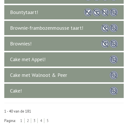
Bountytaart!
Brownie-frambozenmousse taart!
Brownies!
Cake met Appel!
Cake met Walnoot & Peer
Cake!
1 - 40 van de 181
Pagina:
1
2
3
4
5