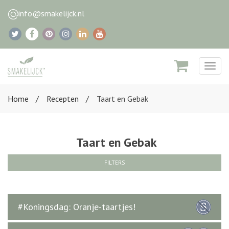
info@smakelijck.nl
Togg
navig
Home
Recepten
Taart en Gebak
Taart en Gebak
FILTERS
#Koningsdag: Oranje-taartjes!