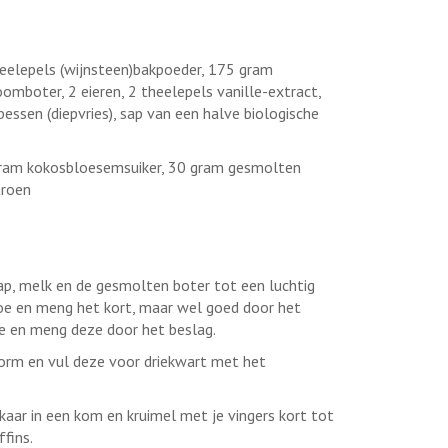
heelepels (wijnsteen)bakpoeder, 175 gram
mboter, 2 eieren, 2 theelepels vanille-extract,
essen (diepvries), sap van een halve biologische
gram kokosbloesemsuiker, 30 gram gesmolten
troen
nsap, melk en de gesmolten boter tot een luchtig
oe en meng het kort, maar wel goed door het
e en meng deze door het beslag.
orm en vul deze voor driekwart met het
aar in een kom en kruimel met je vingers kort tot
fins.