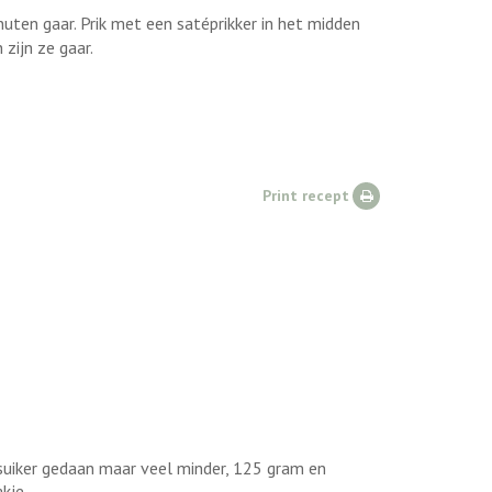
uten gaar. Prik met een satéprikker in het midden
zijn ze gaar.
Print recept
tsuiker gedaan maar veel minder, 125 gram en
akje