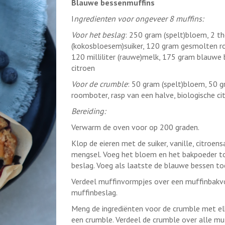
Blauwe bessenmuffins
I
ngredienten voor ongeveer 8 muffins:
Voor het beslag
: 250 gram (spelt)bloem, 2 t
(kokosbloesem)suiker, 120 gram gesmolten roo
120 milliliter (rauwe)melk, 175 gram blauwe b
citroen
Voor de crumble
: 50 gram (spelt)bloem, 50 
roomboter, rasp van een halve, biologische ci
Bereiding:
Verwarm de oven voor op 200 graden.
Klop de eieren met de suiker, vanille, citroe
mengsel. Voeg het bloem en het bakpoeder t
beslag. Voeg als laatste de blauwe bessen to
Verdeel muffinvormpjes over een muffinbakv
muffinbeslag.
Meng de ingrediënten voor de crumble met elk
een crumble. Verdeel de crumble over alle muf