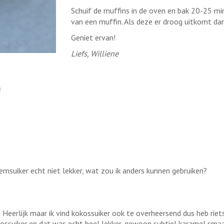
Schuif de muffins in de oven en bak 20-25 min
van een muffin. Als deze er droog uitkomt dan 
Geniet ervan!
Liefs, Williene
emsuiker echt niet lekker, wat zou ik anders kunnen gebruiken?
 Heerlijk maar ik vind kokossuiker ook te overheersend dus heb rie
ossuiker en dat was echt heel lekker, gewoon subtiel karamel sma