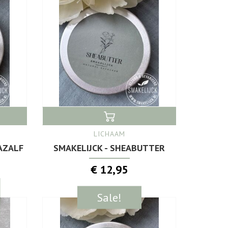
LICHAAM
AZALF
SMAKELIJCK - SHEABUTTER
€ 12,95
Sale!