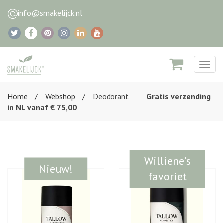
info@smakelijck.nl
Togg
navig
Home
Webshop
Deodorant
Gratis verzending
in NL vanaf € 75,00
Williene's
Nieuw!
favoriet