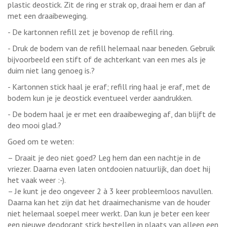
plastic deostick. Zit de ring er strak op, draai hem er dan af
met een draaibeweging.
- De kartonnen refill zet je bovenop de refill ring.
- Druk de bodem van de refill helemaal naar beneden. Gebruik
bijvoorbeeld een stift of de achterkant van een mes als je
duim niet lang genoeg is.?
- Kartonnen stick haal je eraf; refill ring haal je eraf, met de
bodem kun je je deostick eventueel verder aandrukken.
- De bodem haal je er met een draaibeweging af, dan blijft de
deo mooi glad.?
Goed om te weten:
– Draait je deo niet goed? Leg hem dan een nachtje in de
vriezer. Daarna even laten ontdooien natuurlijk, dan doet hij
het vaak weer :-).
– Je kunt je deo ongeveer 2 à 3 keer probleemloos navullen.
Daarna kan het zijn dat het draaimechanisme van de houder
niet helemaal soepel meer werkt. Dan kun je beter een keer
een nieuwe deodorant stick bestellen in plaats van alleen een