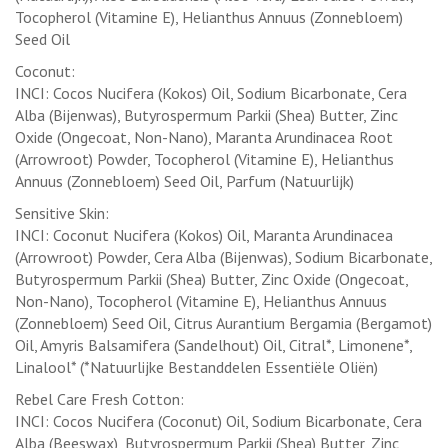
Tocopherol (Vitamine E), Helianthus Annuus (Zonnebloem)
Seed Oil
Coconut:
INCI: Cocos Nucifera (Kokos) Oil, Sodium Bicarbonate, Cera
Alba (Bijenwas), Butyrospermum Parkii (Shea) Butter, Zinc
Oxide (Ongecoat, Non-Nano), Maranta Arundinacea Root
(Arrowroot) Powder, Tocopherol (Vitamine E), Helianthus
Annuus (Zonnebloem) Seed Oil, Parfum (Natuurlijk)
Sensitive Skin:
INCI: Coconut Nucifera (Kokos) Oil, Maranta Arundinacea
(Arrowroot) Powder, Cera Alba (Bijenwas), Sodium Bicarbonate,
Butyrospermum Parkii (Shea) Butter, Zinc Oxide (Ongecoat,
Non-Nano), Tocopherol (Vitamine E), Helianthus Annuus
(Zonnebloem) Seed Oil, Citrus Aurantium Bergamia (Bergamot)
Oil, Amyris Balsamifera (Sandelhout) Oil, Citral*, Limonene*,
Linalool* (*Natuurlijke Bestanddelen Essentiële Oliën)
Rebel Care Fresh Cotton:
INCI: Cocos Nucifera (Coconut) Oil, Sodium Bicarbonate, Cera
Alba (Beeswax), Butyrospermum Parkii (Shea) Butter, Zinc