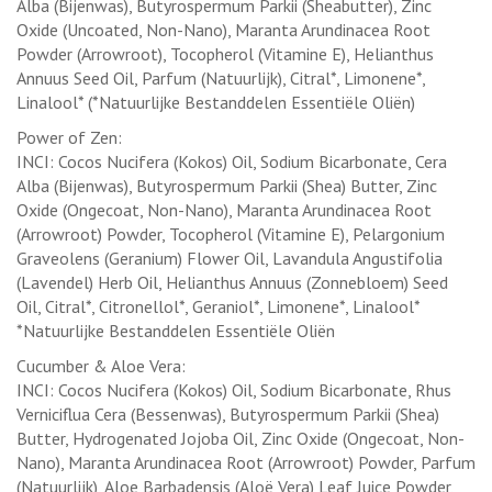
Alba (Bijenwas), Butyrospermum Parkii (Sheabutter), Zinc
Oxide (Uncoated, Non-Nano), Maranta Arundinacea Root
Powder (Arrowroot), Tocopherol (Vitamine E), Helianthus
Annuus Seed Oil, Parfum (Natuurlijk), Citral*, Limonene*,
Linalool* (*Natuurlijke Bestanddelen Essentiële Oliën)
Power of Zen:
INCI: Cocos Nucifera (Kokos) Oil, Sodium Bicarbonate, Cera
Alba (Bijenwas), Butyrospermum Parkii (Shea) Butter, Zinc
Oxide (Ongecoat, Non-Nano), Maranta Arundinacea Root
(Arrowroot) Powder, Tocopherol (Vitamine E), Pelargonium
Graveolens (Geranium) Flower Oil, Lavandula Angustifolia
(Lavendel) Herb Oil, Helianthus Annuus (Zonnebloem) Seed
Oil, Citral*, Citronellol*, Geraniol*, Limonene*, Linalool*
*Natuurlijke Bestanddelen Essentiële Oliën
Cucumber & Aloe Vera:
INCI: Cocos Nucifera (Kokos) Oil, Sodium Bicarbonate, Rhus
Verniciflua Cera (Bessenwas), Butyrospermum Parkii (Shea)
Butter, Hydrogenated Jojoba Oil, Zinc Oxide (Ongecoat, Non-
Nano), Maranta Arundinacea Root (Arrowroot) Powder, Parfum
(Natuurlijk), Aloe Barbadensis (Aloë Vera) Leaf Juice Powder,