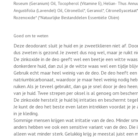
Roseum (Geranium) Oil, Tocopherol (Vitamine E), Helian- Thus Ann
Angustifolia (Lavendel) Oil, Citronellol*, Geraniol*, Citronellyacetaat
Rozenoxide* (*Natuurlijke Bestanddelen Essentiële Oliën)
Goed om te weten
Deze deodorant sluit je huid en je zweetklieren niet af. Doo
dus zweten is gezond. Je zweet dus nog wel, maar je ruikt n
De zinkoxide in de deo geeft wel een beetje een witte waas. 
donkerdere huid, dan zul je de witte waas wel een tijdje blijv
Gebruik echt maar heel weinig van de deo. De deo heeft een
natriumbicarbonaat, waardoor je maar heel weinig nodig hebt
ruiken. Als je teveel gebruikt, dan ga je snel door je deo heen
van je huid. Twee strepen per oksel is al genoeg om bescherm
De zinkoxide herstelt je huid bij irritaties en beschermt tegel
Je kunt de deo het beste even laten intrekken voordat je je 
in je kleding.
Sommige mensen krijgen wat irritatie van de deo. Minder sme
anders hebben we ook een sensitive variant van de deo. Die is 
alleen wat minder sterk. Gelukkig krijg je meestal juist een 