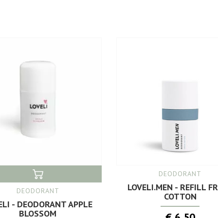
DEODORANT
LOVELI.MEN - REFILL F
DEODORANT
COTTON
ELI - DEODORANT APPLE
BLOSSOM
€ 6,50