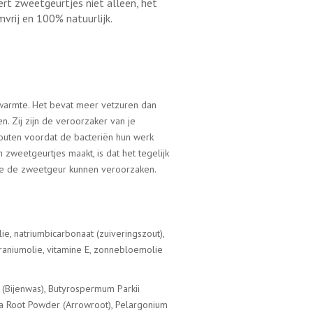
ert zweetgeurtjes niet alleen, het
vrij en 100% natuurlijk.
warmte. Het bevat meer vetzuren dan
. Zij zijn de veroorzaker van je
outen voordat de bacteriën hun werk
 zweetgeurtjes maakt, is dat het tegelijk
d die de zweetgeur kunnen veroorzaken.
e, natriumbicarbonaat (zuiveringszout),
eraniumolie, vitamine E, zonnebloemolie
a (Bijenwas), Butyrospermum Parkii
ea Root Powder (Arrowroot), Pelargonium