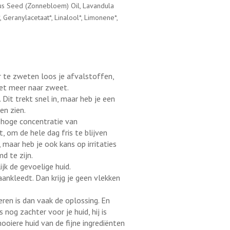
uus Seed (Zonnebloem) Oil, Lavandula
*, Geranylacetaat*, Linalool*, Limonene*,
r te zweten loos je afvalstoffen,
iet meer naar zweet.
Dit trekt snel in, maar heb je een
en zien.
 hoge concentratie van
, om de hele dag fris te blijven
, maar heb je ook kans op irritaties
d te zijn.
ijk de gevoelige huid.
aankleedt. Dan krijg je geen vlekken
ren is dan vaak de oplossing. En
nog zachter voor je huid, hij is
mooiere huid van de fijne ingrediënten