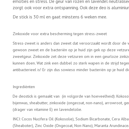
emoties en stress. De geur van rozen en lavendel neutralise
zorgt ook voor extra ontspanning. Ook deze deo is aluminium
De stick is 30 ml en gaat minstens 6 weken mee.
Zinkoxide voor extra bescherming tegen stress-zweet
Stress-zweet is anders dan zweet dat veroorzaakt wordt door de 
gewoon zweet en de bacteriën op je huid zijn gek op deze vetzuren
zweetgeur. Zinkoxide zet deze vetzuren om in een geurloze zinkz
kunnen doen
.
Wat zink een dubbel zo sterk wapen in de strijd tegen
antibacterieel is! Er zijn dus sowieso minder bacteriën op je hui
Ingrediënten
De deostick is gemaakt van (in volgorde van hoeveelheid): Kokosoli
bijenwas, sheabutter, zinkoxide (ongecoat, non-nano), arrowroot, g
(drager van vitamine E) en lavendelolie.
INCI: Cocos Nucifera Oil (Kokosolie), Sodium Bicarbonate, Cera Alb
(Sheaboter), Zinc Oxide (Ongecoat, Non-Nano), Maranta Arundinac