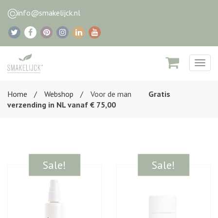
info@smakelijck.nl
Togg
navig
Home
Webshop
Voor de man
Gratis
verzending in NL vanaf € 75,00
Sale!
Sale!