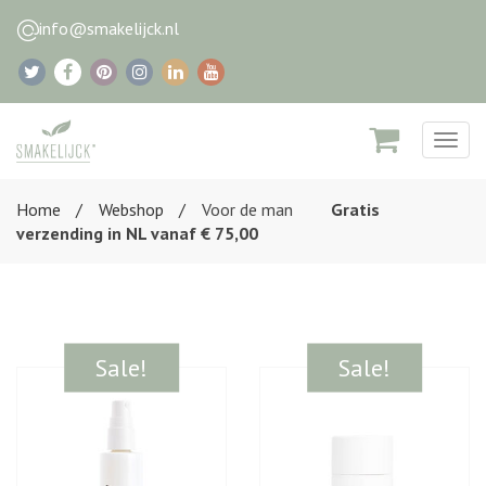
info@smakelijck.nl
Togg
navig
Home
Webshop
Voor de man
Gratis
verzending in NL vanaf € 75,00
Sale!
Sale!