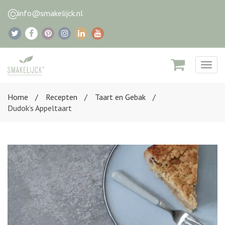
info@smakelijck.nl
Togg
navig
Home
Recepten
Taart en Gebak
Dudok’s Appeltaart