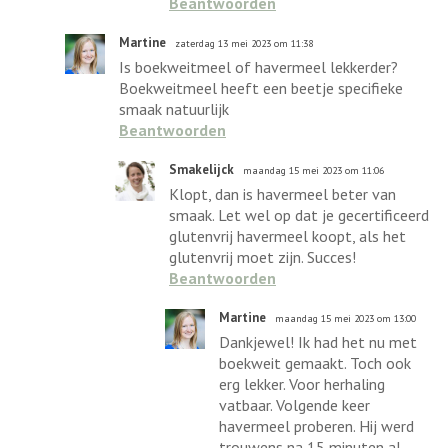
Beantwoorden
Martine
zaterdag 13 mei 2023 om 11:38
Is boekweitmeel of havermeel lekkerder?
Boekweitmeel heeft een beetje specifieke
smaak natuurlijk
Beantwoorden
Smakelijck
maandag 15 mei 2023 om 11:06
Klopt, dan is havermeel beter van
smaak. Let wel op dat je gecertificeerd
glutenvrij havermeel koopt, als het
glutenvrij moet zijn. Succes!
Beantwoorden
Martine
maandag 15 mei 2023 om 13:00
Dankjewel! Ik had het nu met
boekweit gemaakt. Toch ook
erg lekker. Voor herhaling
vatbaar. Volgende keer
havermeel proberen. Hij werd
trouwens na 15 minuten al