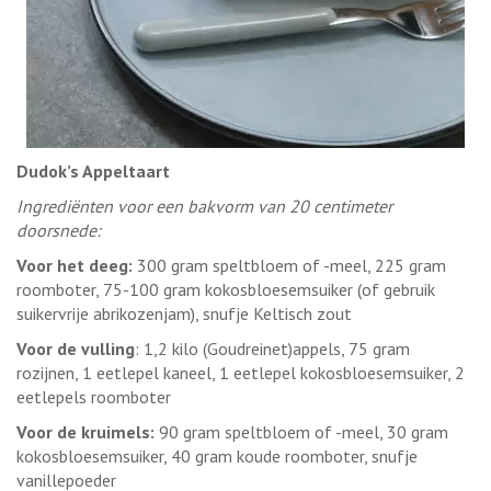
Dudok’s Appeltaart
Ingrediënten voor een bakvorm van 20 centimeter
doorsnede:
Voor het deeg:
300 gram speltbloem of -meel, 225 gram
roomboter, 75-100 gram kokosbloesemsuiker (of gebruik
suikervrije abrikozenjam), snufje Keltisch zout
Voor de vulling
: 1,2 kilo (Goudreinet)appels, 75 gram
rozijnen, 1 eetlepel kaneel, 1 eetlepel kokosbloesemsuiker, 2
eetlepels roomboter
Voor de kruimels:
90 gram speltbloem of -meel, 30 gram
kokosbloesemsuiker, 40 gram koude roomboter, snufje
vanillepoeder