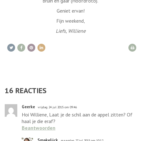
bruin en gaar (Hoofdfoto).
Geniet ervan!
Fijn weekend,
Liefs, Williene
16
REACTIES
Geerke
vrijdag 24 jul 2015 om 09:46
Hoi Williene, Laat je de schil aan de appel zitten? Of
haal je die eraf?
Beantwoorden
Smakelijck
maandag 27 jul 2015 om 10:12