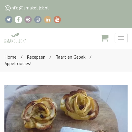
info@smakelijck.nl
Togg
navig
Home
Recepten
Taart en Gebak
Appelroosjes!