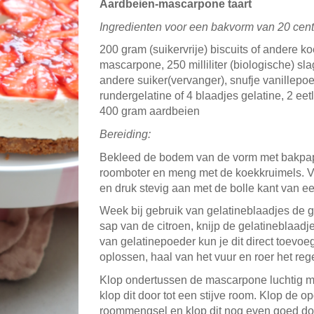
Aardbeien-mascarpone taart
Ingredienten voor een bakvorm van 20 cent
200 gram (suikervrije) biscuits of andere 
mascarpone, 250 milliliter (biologische) s
andere suiker(vervanger), snufje vanillepoe
rundergelatine of 4 blaadjes gelatine, 2 eetl
400 gram aardbeien
Bereiding:
Bekleed de bodem van de vorm met bakpapie
roomboter en meng met de koekkruimels. V
en druk stevig aan met de bolle kant van ee
Week bij gebruik van gelatineblaadjes de g
sap van de citroen, knijp de gelatineblaadj
van gelatinepoeder kun je dit direct toevo
oplossen, haal van het vuur en roer het re
Klop ondertussen de mascarpone luchtig me
klop dit door tot een stijve room. Klop de o
roommengsel en klop dit nog even goed doo