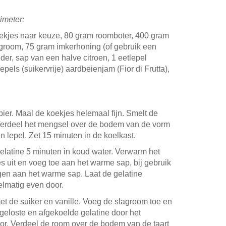
imeter:
koekjes naar keuze, 80 gram roomboter, 400 gram
lagroom, 75 gram imkerhoning (of gebruik een
der, sap van een halve citroen, 1 eetlepel
epels (suikervrije) aardbeienjam (Fior di Frutta),
r. Maal de koekjes helemaal fijn. Smelt de
erdeel het mengsel over de bodem van de vorm
n lepel. Zet 15 minuten in de koelkast.
elatine 5 minuten in koud water. Verwarm het
es uit en voeg toe aan het warme sap, bij gebruik
egen aan het warme sap. Laat de gelatine
gelmatig even door.
t de suiker en vanille. Voeg de slagroom toe en
pgeloste en afgekoelde gelatine door het
r. Verdeel de room over de bodem van de taart