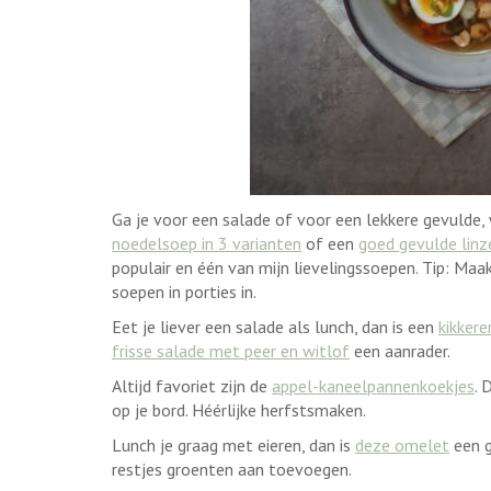
Ga je voor een salade of voor een lekkere gevulde
noedelsoep in 3 varianten
of een
goed gevulde lin
populair en één van mijn lievelingssoepen. Tip: Maak
soepen in porties in.
Eet je liever een salade als lunch, dan is een
kikker
frisse salade met peer en witlof
een aanrader.
Altijd favoriet zijn de
appel-kaneelpannenkoekjes
. 
op je bord. Héérlijke herfstsmaken.
Lunch je graag met eieren, dan is
deze omelet
een g
restjes groenten aan toevoegen.