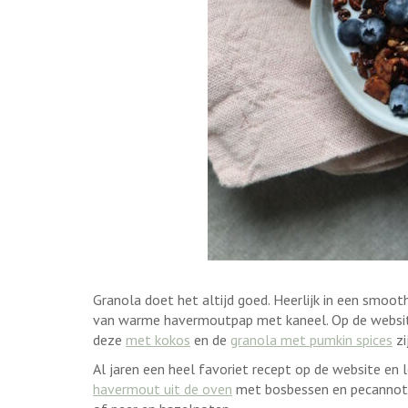
Granola doet het altijd goed. Heerlijk in een smoot
van warme havermoutpap met kaneel. Op de website
deze
met kokos
en de
granola met pumkin spices
zi
Al jaren een heel favoriet recept op de website en
havermout uit de oven
met bosbessen en pecannoten