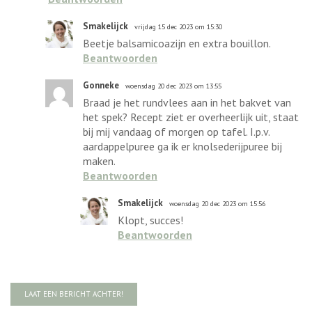
Smakelijck
vrijdag 15 dec 2023 om 15:30
Beetje balsamicoazijn en extra bouillon.
Beantwoorden
Gonneke
woensdag 20 dec 2023 om 13:55
Braad je het rundvlees aan in het bakvet van
het spek? Recept ziet er overheerlijk uit, staat
bij mij vandaag of morgen op tafel. I.p.v.
aardappelpuree ga ik er knolsederijpuree bij
maken.
Beantwoorden
Smakelijck
woensdag 20 dec 2023 om 15:56
Klopt, succes!
Beantwoorden
LAAT EEN BERICHT ACHTER!