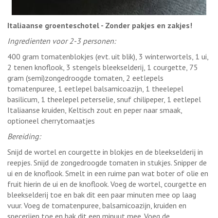
Italiaanse groenteschotel - Zonder pakjes en zakjes!
Ingredienten voor 2-3 personen:
400 gram tomatenblokjes (evt. uit blik), 3 winterwortels, 1 ui,
2 tenen knoflook, 3 stengels bleekselderij, 1 courgette, 75
gram (semi)zongedroogde tomaten, 2 eetlepels
tomatenpuree, 1 eetlepel balsamicoazijn, 1 theelepel
basilicum, 1 theelepel peterselie, snuf chilipeper, 1 eetlepel
Italiaanse kruiden, Keltisch zout en peper naar smaak,
optioneel cherrytomaatjes
Bereiding:
Snijd de wortel en courgette in blokjes en de bleekselderij in
reepjes. Snijd de zongedroogde tomaten in stukjes. Snipper de
ui en de knoflook. Smelt in een ruime pan wat boter of olie en
fruit hierin de ui en de knoflook. Voeg de wortel, courgette en
bleekselderij toe en bak dit een paar minuten mee op laag
vuur. Voeg de tomatenpuree, balsamicoazijn, kruiden en
specerijen toe en bak dit een minuut mee. Voeg de