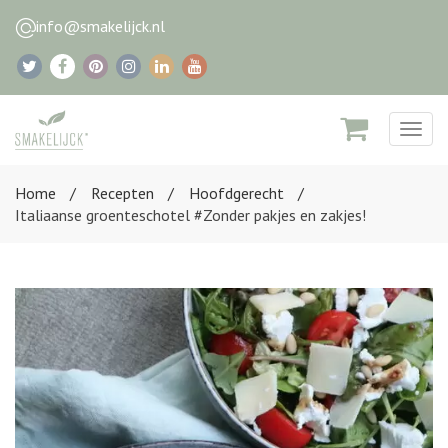
info@smakelijck.nl
Togg
navig
Home
Recepten
Hoofdgerecht
Italiaanse groenteschotel #Zonder pakjes en zakjes!