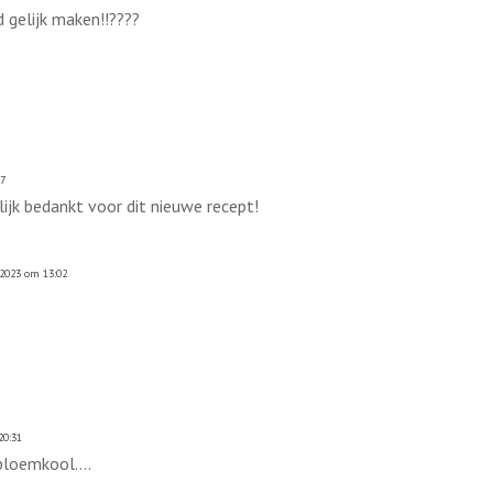
nd gelijk maken!!????
57
lijk bedankt voor dit nieuwe recept!
 2023 om 13:02
20:31
bloemkool....