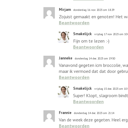
Mirjam
donderdag 16 nov 2023 om 18:29
Zojuist gemaakt en genoten! Het was
Beantwoorden
Smakelijck
vrijdag 17 nov 2023 om 10:
Fijn om te lezen :-)
Beantwoorden
Janneke
donderdag 14 dec 2023 om 19:50
Vanavond gegeten icm broccolie, was
maar ik vermoed dat dat door gebrui
Beantwoorden
Smakelijck
vrijdag 15 dec 2023 om 10:
Super! Klopt, slagroom bind
Beantwoorden
Frannie
donderdag 14 dec 2023 om 21:14
Van de week deze gegeten. Heel erg 
Beantwoorden