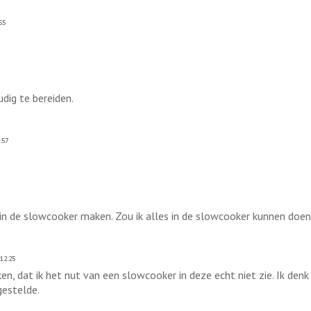
55
dig te bereiden.
:57
g in de slowcooker maken. Zou ik alles in de slowcooker kunnen doe
12:25
ken, dat ik het nut van een slowcooker in deze echt niet zie. Ik de
gestelde.