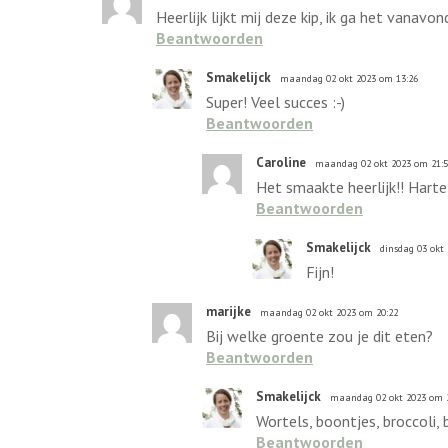
Heerlijk lijkt mij deze kip, ik ga het vanavo
Beantwoorden
Smakelijck
maandag 02 okt 2023 om 13:26
Super! Veel succes :-)
Beantwoorden
Caroline
maandag 02 okt 2023 om 21:
Het smaakte heerlijk!! Harte
Beantwoorden
Smakelijck
dinsdag 03 okt
Fijn!
marijke
maandag 02 okt 2023 om 20:22
Bij welke groente zou je dit eten?
Beantwoorden
Smakelijck
maandag 02 okt 2023 om 
Wortels, boontjes, broccoli, 
Beantwoorden