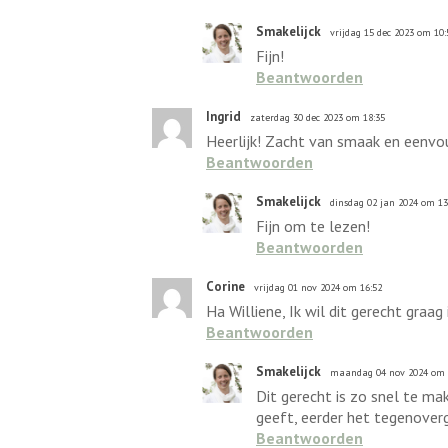
Smakelijck
vrijdag 15 dec 2023 om 10:
Fijn!
Beantwoorden
Ingrid
zaterdag 30 dec 2023 om 18:35
Heerlijk! Zacht van smaak en eenvou
Beantwoorden
Smakelijck
dinsdag 02 jan 2024 om 13
Fijn om te lezen!
Beantwoorden
Corine
vrijdag 01 nov 2024 om 16:52
Ha Williene, Ik wil dit gerecht graa
Beantwoorden
Smakelijck
maandag 04 nov 2024 om 
Dit gerecht is zo snel te ma
geeft, eerder het tegenover
Beantwoorden