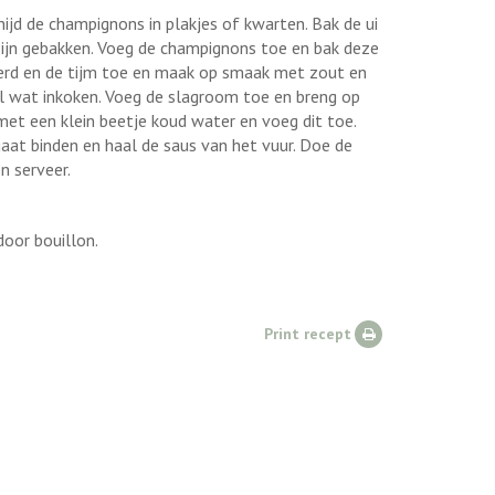
nijd de champignons in plakjes of kwarten. Bak de ui
 zijn gebakken. Voeg de champignons toe en bak deze
erd en de tijm toe en maak op smaak met zout en
el wat inkoken. Voeg de slagroom toe en breng op
et een klein beetje koud water en voeg dit toe.
at binden en haal de saus van het vuur. Doe de
en serveer.
door bouillon.
Print recept