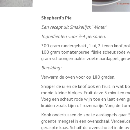
Shepherd's Pie
Een recept uit Smakelijck ‘Winter’
Ingrediënten voor 3-4 personen:
300 gram rundergehakt, 1 ui, 2 tenen knoflook
100 gram tomatenpuree, flinke scheut rode wij
gram schoongemaakte zoete aardappel, geras
Bereiding:
Verwarm de oven voor op 180 graden.
Snipper de ui en de knoflook en fruit in wat bo
mooie, kleine blokjes. Fruit deze 5 minuten m
Voeg een scheut rode wijn toe en laat even 
kruiden zoals tijm of rozemarijn. Voeg de to
Kook ondertussen de zoete aardappels gaar. S
groente mengsel in een ovenschaal. Verdeel d
geraspte kaas. Schuif de ovenschotel in de ov