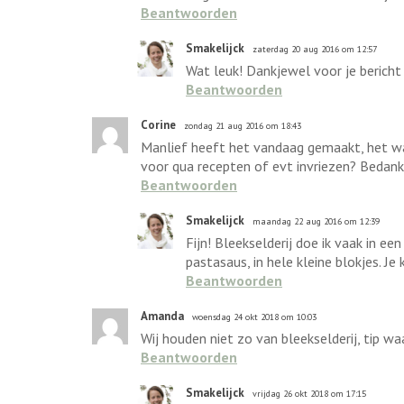
Beantwoorden
Smakelijck
zaterdag 20 aug 2016 om 12:57
Wat leuk! Dankjewel voor je bericht
Beantwoorden
Corine
zondag 21 aug 2016 om 18:43
Manlief heeft het vandaag gemaakt, het was 
voor qua recepten of evt invriezen? Bedank
Beantwoorden
Smakelijck
maandag 22 aug 2016 om 12:39
Fijn! Bleekselderij doe ik vaak in 
pastasaus, in hele kleine blokjes. Je
Beantwoorden
Amanda
woensdag 24 okt 2018 om 10:03
Wij houden niet zo van bleekselderij, tip 
Beantwoorden
Smakelijck
vrijdag 26 okt 2018 om 17:15