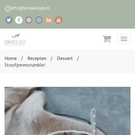
info@smakelijck.nl
Togg
navig
Home
Recepten
Dessert
Stoofperencrumble!