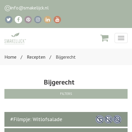
info@smakelijck.nl
Togg
navig
Home
Recepten
Bijgerecht
Bijgerecht
FILTERS
#Filmpje: Witlofsalade