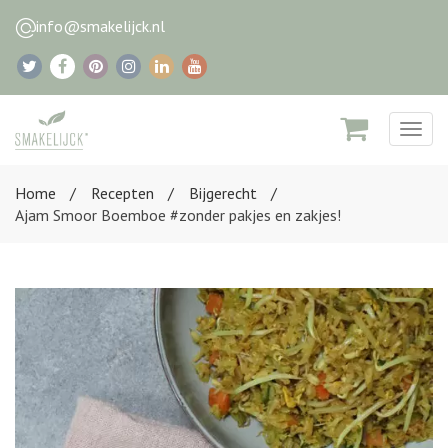
info@smakelijck.nl
Togg
navig
Home
Recepten
Bijgerecht
Ajam Smoor Boemboe #zonder pakjes en zakjes!