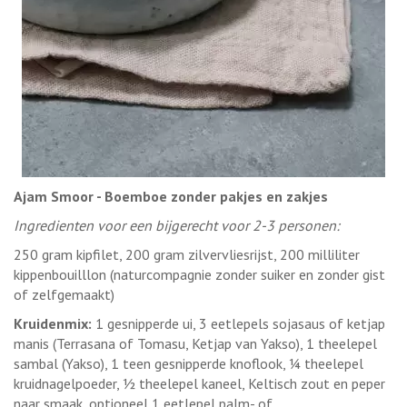
Ajam Smoor - Boemboe zonder pakjes en zakjes
Ingredienten voor een bijgerecht voor 2-3 personen:
250 gram kipfilet, 200 gram zilvervliesrijst, 200 milliliter
kippenbouilllon (naturcompagnie zonder suiker en zonder gist
of zelfgemaakt)
Kruidenmix:
1 gesnipperde ui, 3 eetlepels sojasaus of ketjap
manis (Terrasana of Tomasu, Ketjap van Yakso), 1 theelepel
sambal (Yakso), 1 teen gesnipperde knoflook, ¼ theelepel
kruidnagelpoeder, ½ theelepel kaneel, Keltisch zout en peper
naar smaak, optioneel 1 eetlepel palm- of