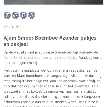
13-01-2020
Ajam Smoor Boemboe #zonder pakjes
en zakjes!
Op de website vind je al diverse boemboes, bijvoorbeeld de
Ajam Paniki
,
Sajoer boontjes
en de
Babi Ketjap
. Vandaag komt
daar dit bijgerecht bij.
Het valt me inmiddels wel op dat er erg veel suiker aan de
kant-en-klare boemboes zijn toegevoegd. Als je deze dus nog
regelmatig uit het pakje eet, dan kan de smaak wat afwijken
doordat het veel minder zoet is. Je kunt het eventueel zelf
wat zoeten met kokosbloesemsuiker, maar als je altijd al
suikervrij eet dan is dat niet nodig. Je kunt het ook langzaam
afbouwen zodat je aan de pure smaken went. Hier zijn ze in
ieder geval dol op deze boemboes, zeker als bijgerecht bij