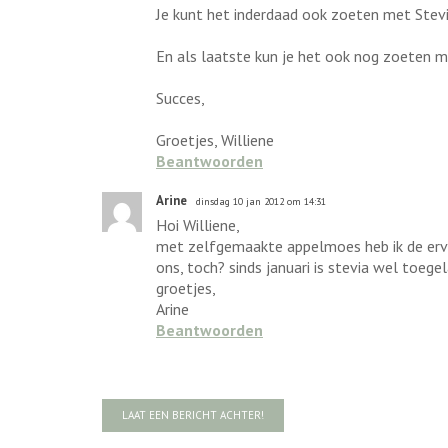
Je kunt het inderdaad ook zoeten met Stevi
En als laatste kun je het ook nog zoeten m
Succes,
Groetjes, Williene
Beantwoorden
Arine
dinsdag 10 jan 2012 om 14:31
Hoi Williene,
met zelfgemaakte appelmoes heb ik de ervari
ons, toch? sinds januari is stevia wel toege
groetjes,
Arine
Beantwoorden
LAAT EEN BERICHT ACHTER!