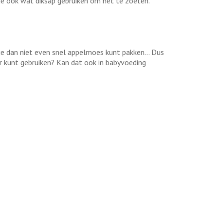
 je ook wat diksap gebruiken om het te zoeten.
e dan niet even snel appelmoes kunt pakken... Dus
r kunt gebruiken? Kan dat ook in babyvoeding