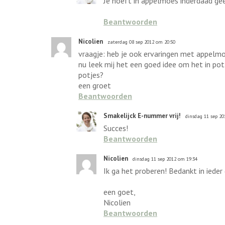
Je hoeft in appelmoes inderdaad gee
Beantwoorden
Nicolien
zaterdag 08 sep 2012 om 20:50
vraagje: heb je ook ervaringen met appelmo
nu leek mij het een goed idee om het in po
potjes?
een groet
Beantwoorden
Smakelijck E-nummer vrij!
dinsdag 11 sep 20
Succes!
Beantwoorden
Nicolien
dinsdag 11 sep 2012 om 19:34
Ik ga het proberen! Bedankt in ieder 
een goet,
Nicolien
Beantwoorden