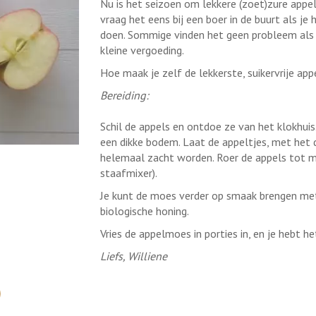
Nu is het seizoen om lekkere (zoet)zure appels
vraag het eens bij een boer in de buurt als j
doen. Sommige vinden het geen probleem als 
kleine vergoeding.
Hoe maak je zelf de lekkerste, suikervrije ap
Bereiding:
Schil de appels en ontdoe ze van het klokhui
een dikke bodem. Laat de appeltjes, met het 
helemaal zacht worden. Roer de appels tot 
staafmixer).
Je kunt de moes verder op smaak brengen met 
biologische honing.
Vries de appelmoes in porties in, en je hebt h
Liefs, Williene