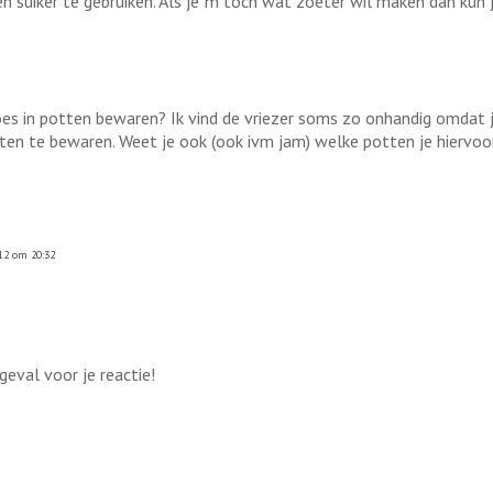
n suiker te gebruiken. Als je 'm toch wat zoeter wil maken dan kun
es in potten bewaren? Ik vind de vriezer soms zo onhandig omdat j
tten te bewaren. Weet je ook (ook ivm jam) welke potten je hiervoo
12 om 20:32
geval voor je reactie!