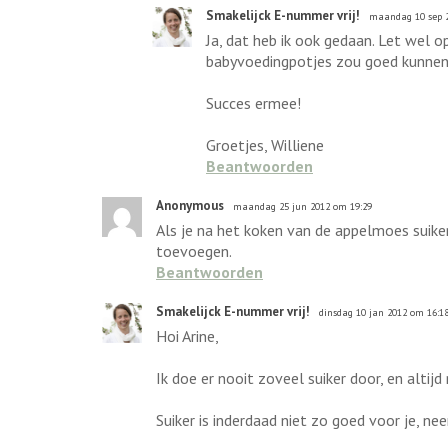
Smakelijck E-nummer vrij!
maandag 10 sep 2
Ja, dat heb ik ook gedaan. Let wel 
babyvoedingpotjes zou goed kunnen.
Succes ermee!
Groetjes, Williene
Beantwoorden
Anonymous
maandag 25 jun 2012 om 19:29
Als je na het koken van de appelmoes suike
toevoegen.
Beantwoorden
Smakelijck E-nummer vrij!
dinsdag 10 jan 2012 om 16:1
Hoi Arine,
Ik doe er nooit zoveel suiker door, en altijd r
Suiker is inderdaad niet zo goed voor je, 