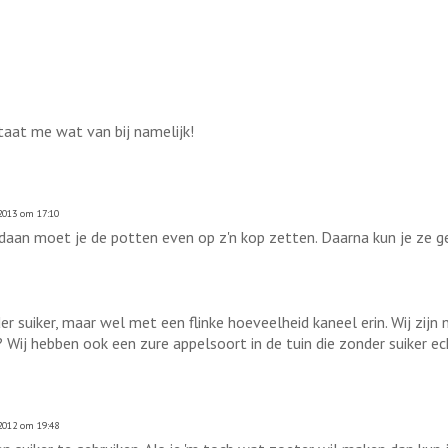
aat me wat van bij namelijk!
2013 om 17:10
aan moet je de potten even op z'n kop zetten. Daarna kun je ze g
 suiker, maar wel met een flinke hoeveelheid kaneel erin. Wij zijn n
 Wij hebben ook een zure appelsoort in de tuin die zonder suiker e
012 om 19:48