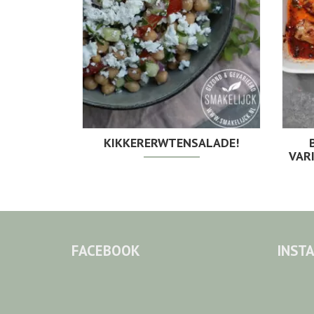
KIKKERERWTENSALADE!
VAR
FACEBOOK
INST