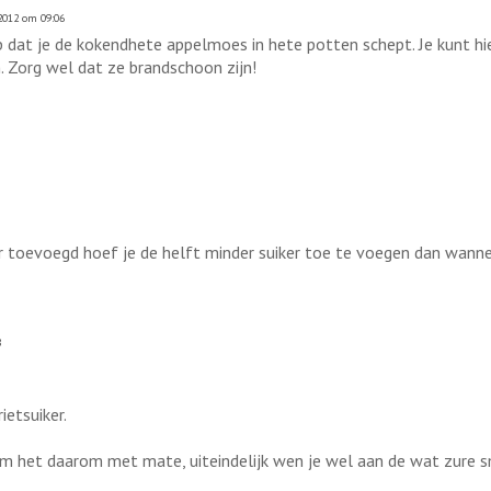
012 om 09:06
op dat je de kokendhete appelmoes in hete potten schept. Je kunt h
 Zorg wel dat ze brandschoon zijn!
r toevoegd hoef je de helft minder suiker toe te voegen dan wann
8
ietsuiker.
neem het daarom met mate, uiteindelijk wen je wel aan de wat zure 