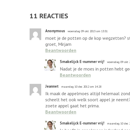
11
REACTIES
Anonymous
woensdag 09 okt 2013 om 13:51
moet je de potten op de kop wegzetten? st
groet, Mirjam
Beantwoorden
Smakelijck E-nummer vrij!
woensdag 09 okt 
Nadat je de moes in potten hebt ged
Beantwoorden
Jeannet
maandag 10 dec 2012 om 14:28
Ik maak de appelmoes altijd helemaal zonder
scheelt het ook welk soort appel je neemt?
zoete appel gaat het prima.
Beantwoorden
Smakelijck E-nummer vrij!
maandag 10 dec 2