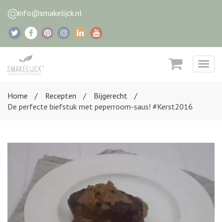
info@smakelijck.nl
Togg
navig
Home
Recepten
Bijgerecht
De perfecte biefstuk met peperroom-saus! #Kerst2016