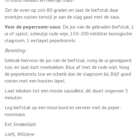
‘m mooi medium en heerlijk mals!
Zet de oven op zo’n 80 graden en laat de biefstuk daar
eventjes rusten terwijl je aan de slag gaat met de saus.
Voor de peperroom-saus:
De jus van de gebraden biefstuk, 1
ui of sjalot, scheutje rode wijn, 150-200 milliliter biologische
slagroom, 1 eetlepel peperkorrels
Bereiding:
Gebruik hiervoor de jus van de biefstuk, voeg de ui gesnipperd
toe, en laat kort meebakken. Blus af met de rode wijn. Voeg
de peperkorrels toe en schenk dan de slagroom bij. Blijf goed
roeren met een houten lepel.
Laat inkoken tot een mooie sausdikte, dit duurt ongeveer 5
minuten.
Leg biefstuk op een mooi bord en serveer met de peper-
roomsaus.
Eet Smakelijck!
Liefs, Williene