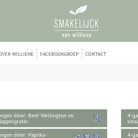
OVER WILLIENE
FACEBOOKGROEP
CONTACT
ngen diner: Beef Wellington en
4-ga
appelgratin
sina
ngen diner: Paprika-
4-ga