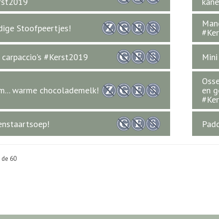
rst2019
kane
Man
dige Stoofpeertjes!
#Ke
 carpaccio's #Kerst2019
Mini
Osse
... warme chocolademelk!
en g
#Ker
nstaartsoep!
Padd
n de 60