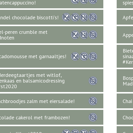
atencappuccino!
spie
del chocolade biscotti's!
Apfe
el-peren crumble met
Appe
dnoten
Biet
cadomousse met garnaaltjes!
sina
#Ker
erdeegtaartjes met witlof,
Bos
enkaas en balsamicodressing
Mad
rst2020
chbroodjes zalm met eiersalade!
Chai
olade cakerol met frambozen!
Choc