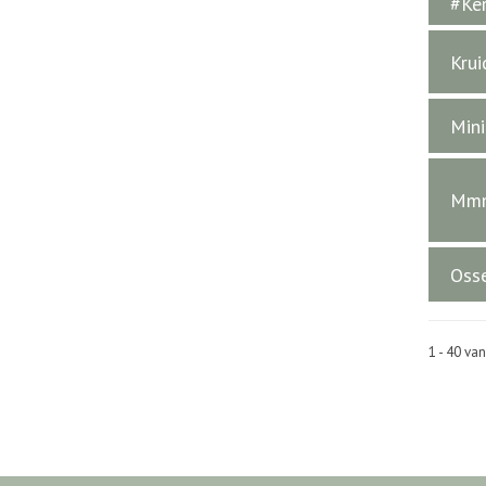
#Ke
Krui
Mini
Mmm
Osse
1 - 40 va