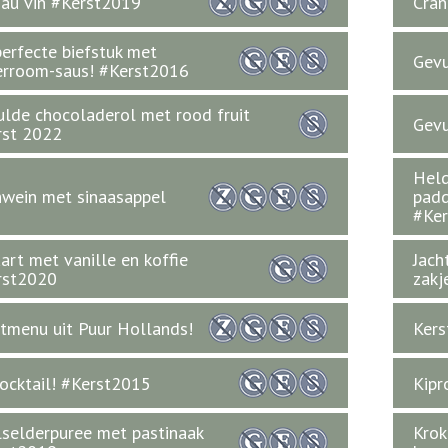
au vin #Kerst2019
Cran
erfecte biefstuk met
Gevu
erroom-saus! #Kerst2016
lde chocoladerol met rood fruit
Gevu
rst 2022
Hel
wein met sinaasappel
padd
#Ke
aart met vanille en koffie
Jach
rst2020
zakj
tmenu uit Puur Hollands!
Kers
ocktail! #Kerst2015
Kipr
selderpuree met pastinaak
Krok