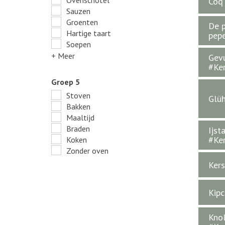
Ovenschotel
Coq 
Sauzen
Groenten
De p
Hartige taart
pep
Soepen
+ Meer
Gevu
#Ke
Groep 5
Stoven
Glüh
Bakken
Maaltijd
Braden
Ijst
#Ke
Koken
Zonder oven
Kers
Kipc
Knol