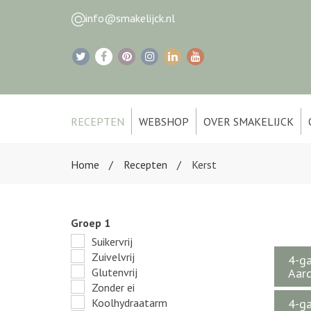
info@smakelijck.nl
RECEPTEN
WEBSHOP
OVER SMAKELIJCK
Home
Recepten
Kerst
Groep 1
Suikervrij
Zuivelvrij
4-ga
Glutenvrij
Aard
Zonder ei
Koolhydraatarm
4-ga