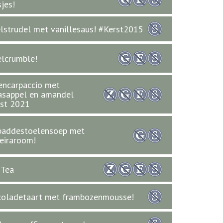
sjes!
lstrudel met vanillesaus! #Kerst2015
lcrumble!
encarpaccio met
asappel en amandel
st 2021
paddestoelensoep met
eiraroom!
 Tea
oladetaart met frambozenmousse!