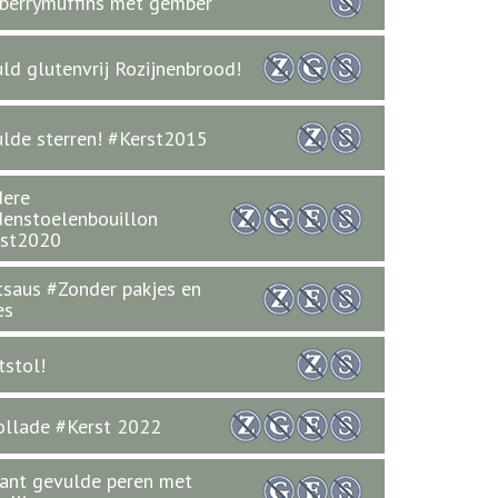
berrymuffins met gember
ld glutenvrij Rozijnenbrood!
lde sterren! #Kerst2015
dere
enstoelenbouillon
rst2020
tsaus #Zonder pakjes en
es
tstol!
ollade #Kerst 2022
ant gevulde peren met