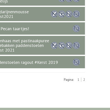
elijs
darijnenmousse
rst2021
 Pecan taartjes!
nhaas met pastinaakpuree
ebakken paddenstoelen
st 2021
enstoelen ragout #Kerst 2019
Pagina:
1
2