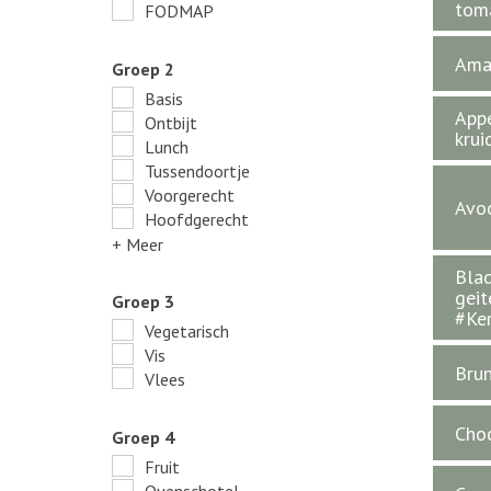
tom
FODMAP
Aman
Groep 2
Basis
App
Ontbijt
krui
Lunch
Tussendoortje
Voorgerecht
Avo
Hoofdgerecht
+ Meer
Blad
geit
Groep 3
#Ke
Vegetarisch
Vis
Brun
Vlees
Choc
Groep 4
Fruit