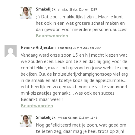
Smakelijck
dinsdag 23 dec 2014 om 22:59
;-) Dat zou 't makkelijkst zijn... Maar je kunt
het ook in een wat grotere schaal maken en
dan gewoon voor meerdere personen. Succes!
Beantwoorden
Henrike Hiltjesdam
donderdag 05 mrt 2015 om 23:54
Vandaag werd onze zoon 15 en hij mocht kiezen wat
we zouden eten. Leuk om te zien dat hij ging voor de
combi lekker, maar toch gezond en jouw website ging
bekijken. O.a. de knolselderij/champignonsoep viel erg
in de smaak en als toetje koos hij de appelcrumble....
echt heerlijk en zo gemaakt. Voor de visite vanavond
mini-pizzaatjes gemaakt... was ook een succes.
Bedankt maar weer!!
Beantwoorden
Smakelijck
vrijdag 06 mrt 2015 om 11:48
Nog gefeliciteerd met je zoon, wat goed om
te lezen zeg, daar mag je heel trots op zijn!