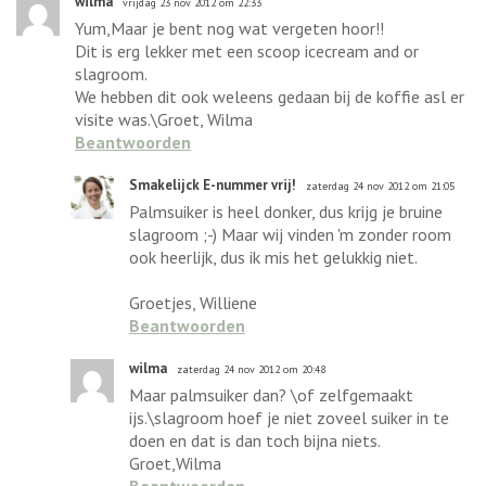
wilma
vrijdag 23 nov 2012 om 22:33
Yum,Maar je bent nog wat vergeten hoor!!
Dit is erg lekker met een scoop icecream and or
slagroom.
We hebben dit ook weleens gedaan bij de koffie asl er
visite was.\Groet, Wilma
Beantwoorden
Smakelijck E-nummer vrij!
zaterdag 24 nov 2012 om 21:05
Palmsuiker is heel donker, dus krijg je bruine
slagroom ;-) Maar wij vinden 'm zonder room
ook heerlijk, dus ik mis het gelukkig niet.
Groetjes, Williene
Beantwoorden
wilma
zaterdag 24 nov 2012 om 20:48
Maar palmsuiker dan? \of zelfgemaakt
ijs.\slagroom hoef je niet zoveel suiker in te
doen en dat is dan toch bijna niets.
Groet,Wilma
Beantwoorden