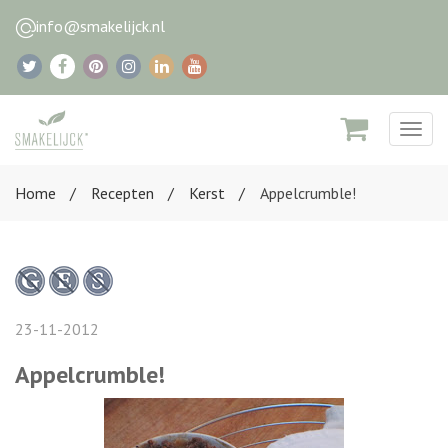
info@smakelijck.nl
Togg
navig
Home
Recepten
Kerst
Appelcrumble!
23-11-2012
Appelcrumble!