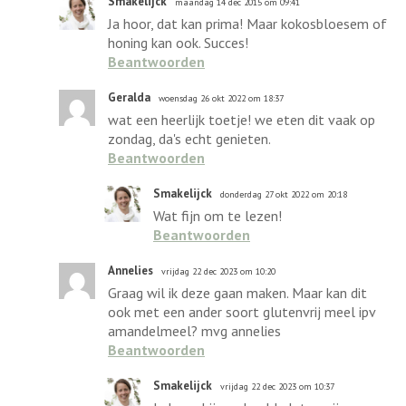
Smakelijck
maandag 14 dec 2015 om 09:41
Ja hoor, dat kan prima! Maar kokosbloesem of
honing kan ook. Succes!
Beantwoorden
Geralda
woensdag 26 okt 2022 om 18:37
wat een heerlijk toetje! we eten dit vaak op
zondag, da's echt genieten.
Beantwoorden
Smakelijck
donderdag 27 okt 2022 om 20:18
Wat fijn om te lezen!
Beantwoorden
Annelies
vrijdag 22 dec 2023 om 10:20
Graag wil ik deze gaan maken. Maar kan dit
ook met een ander soort glutenvrij meel ipv
amandelmeel? mvg annelies
Beantwoorden
Smakelijck
vrijdag 22 dec 2023 om 10:37