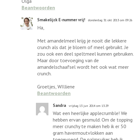
Olga
Beantwoorden
Smakelijck E-nummer vrij!
donderdag 31 okt 2013 om 09:26
Ha,
Met amandelmeel krijg je nooit die lekkere
crunch als dat je bloem of meel gebruikt. Je
zou ook een deel speltmeel kunnen gebruiken.
Maar door toevoeging van de
amandelschaafsel wordt het ook wat meer
crunch.
Groetjes, WIlliene
Beantwoorden
Sandra
vrijdag 13 jun 2014 om 13:29
Wat een heerlijke applecrumble! We
hebben ervan gesmuld. Om de topping
meer crunchy te maken heb ik er 50
gram havermoutvlokken aan
toegevoegd. De palmsuiker heb ik