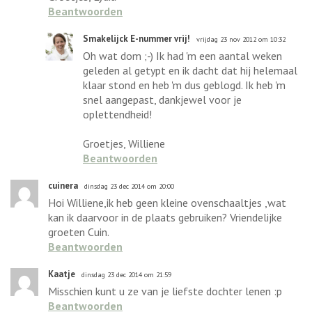
Beantwoorden
Smakelijck E-nummer vrij!
vrijdag 23 nov 2012 om 10:32
Oh wat dom ;-) Ik had 'm een aantal weken
geleden al getypt en ik dacht dat hij helemaal
klaar stond en heb 'm dus geblogd. Ik heb 'm
snel aangepast, dankjewel voor je
oplettendheid!
Groetjes, Williene
Beantwoorden
cuinera
dinsdag 23 dec 2014 om 20:00
Hoi Williene,ik heb geen kleine ovenschaaltjes ,wat
kan ik daarvoor in de plaats gebruiken? Vriendelijke
groeten Cuin.
Beantwoorden
Kaatje
dinsdag 23 dec 2014 om 21:59
Misschien kunt u ze van je liefste dochter lenen :p
Beantwoorden