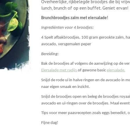
Overheerlijke, rijkbelegde broodjes die bij vrij
lunch, brunch of op een buffet. Geniet ervan!
Brunchbroodjes zalm met eiersalade!
Ingrediënten voor 4 broodjes:
4 Spelt afbakbroodjes, 100 gram gerookte zalm, han
avocado, versgemalen peper
Bereiding:
Bak de broodjes af volgens de aanwijzing op de ve
Eiersalade met radijs
of gewone basic
eiersalade.
Snijd de rode ui in halve ringen en de avocado in 
naar eigen smaak en inzicht.
Snijd de broodjes open en beleg de broodjes royaal 
avocado en ui-ringen over de broodjes. Maal eventu
Tips voor meer paasrecepten zoals eggs benedict, 
Fijne dag!