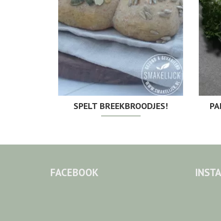
SPELT BREEKBROODJES!
PA
FACEBOOK
INST