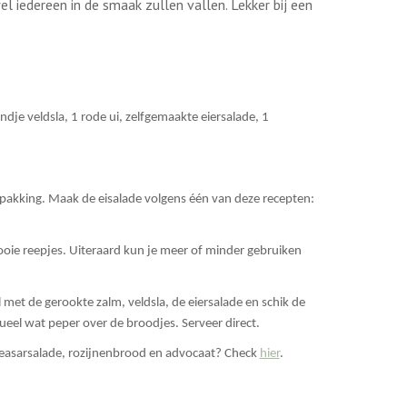
wel iedereen in de smaak zullen vallen. Lekker bij een
dje veldsla, 1 rode ui, zelfgemaakte eiersalade, 1
rpakking. Maak de eisalade volgens één van deze recepten:
mooie reepjes. Uiteraard kun je meer of minder gebruiken
met de gerookte zalm, veldsla, de eiersalade en schik de
eel wat peper over de broodjes. Serveer direct.
ceasarsalade, rozijnenbrood en advocaat? Check
hier
.