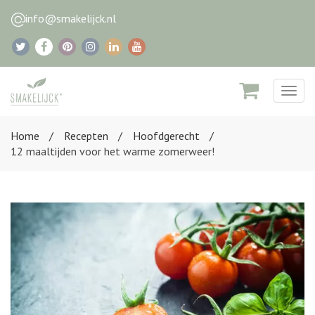
info@smakelijck.nl
Togg
navig
Home
Recepten
Hoofdgerecht
12 maaltijden voor het warme zomerweer!