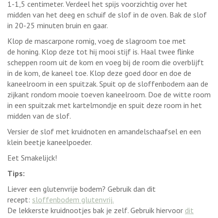
1-1,5 centimeter. Verdeel het spijs voorzichtig over het
midden van het deeg en schuif de slof in de oven. Bak de slof
in 20-25 minuten bruin en gaar.
Klop de mascarpone romig, voeg de slagroom toe met
de honing. Klop deze tot hij mooi stijf is. Haal twee flinke
scheppen room uit de kom en voeg bij de room die overblijft
in de kom, de kaneel toe. Klop deze goed door en doe de
kaneelroom in een spuitzak. Spuit op de sloffenbodem aan de
zijkant rondom mooie toeven kaneelroom. Doe de witte room
in een spuitzak met kartelmondje en spuit deze room in het
midden van de slof.
Versier de slof met kruidnoten en amandelschaafsel en een
klein beetje kaneelpoeder.
Eet Smakelijck!
Tips:
Liever een glutenvrije bodem? Gebruik dan dit
recept:
sloffenbodem glutenvrij
.
De lekkerste kruidnootjes bak je zelf. Gebruik hiervoor
dit