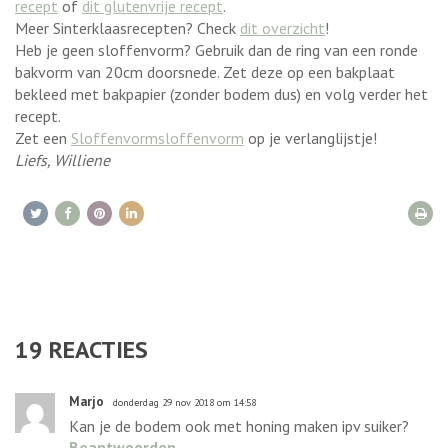
recept
of
dit glutenvrije recept
.
Meer Sinterklaasrecepten? Check
dit overzicht
!
Heb je geen sloffenvorm? Gebruik dan de ring van een ronde
bakvorm van 20cm doorsnede. Zet deze op een bakplaat
bekleed met bakpapier (zonder bodem dus) en volg verder het
recept.
Zet een
Sloffenvorm
sloffenvorm
op je verlanglijstje!
Liefs, Williene
19
REACTIES
Marjo
donderdag 29 nov 2018 om 14:58
Kan je de bodem ook met honing maken ipv suiker?
Beantwoorden