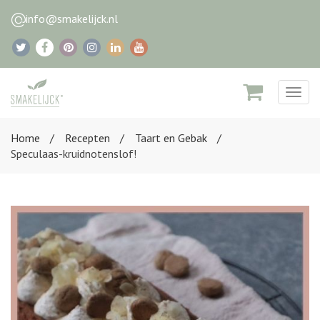
info@smakelijck.nl
Togg
navig
Home
Recepten
Taart en Gebak
Speculaas-kruidnotenslof!