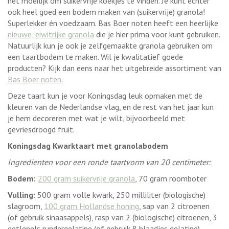
het moeilijk om suikervrije koekjes te vinden. Je kunt echter
ook heel goed een bodem maken van (suikervrije) granola!
Superlekker én voedzaam. Bas Boer noten heeft een heerlijke
nieuwe, eiwitrijke granola
die je hier prima voor kunt gebruiken.
Natuurlijk kun je ook je zelfgemaakte granola gebruiken om
een taartbodem te maken. Wil je kwalitatief goede
producten? Kijk dan eens naar het uitgebreide assortiment van
Bas Boer noten
.
Deze taart kun je voor Koningsdag leuk opmaken met de
kleuren van de Nederlandse vlag, en de rest van het jaar kun
je hem decoreren met wat je wilt, bijvoorbeeld met
gevriesdroogd fruit.
Koningsdag Kwarktaart met granolabodem
Ingredienten voor een ronde taartvorm van 20 centimeter:
Bodem:
200 gram suikervrije granola
, 70 gram roomboter
Vulling:
500 gram volle kwark, 250 milliliter (biologische)
slagroom,
100 gram Hollandse honing
, sap van 2 citroenen
(of gebruik sinaasappels), rasp van 2 (biologische) citroenen, 3
eetlepels rundergelatine (of gebruik 8 blaadjes gelatine)