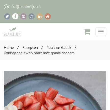
info@smakelijck.nl
Togg
navig
Home
Recepten
Taart en Gebak
Koningsdag Kwarktaart met granolabodem