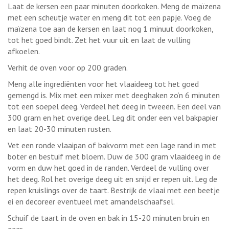
Laat de kersen een paar minuten doorkoken. Meng de maïzena
met een scheutje water en meng dit tot een papje. Voeg de
maïzena toe aan de kersen en laat nog 1 minuut doorkoken,
tot het goed bindt. Zet het vuur uit en laat de vulling
afkoelen.
Verhit de oven voor op 200 graden.
Meng alle ingrediënten voor het vlaaideeg tot het goed
gemengd is. Mix met een mixer met deeghaken zo’n 6 minuten
tot een soepel deeg. Verdeel het deeg in tweeën. Een deel van
300 gram en het overige deel. Leg dit onder een vel bakpapier
en laat 20-30 minuten rusten.
Vet een ronde vlaaipan of bakvorm met een lage rand in met
boter en bestuif met bloem. Duw de 300 gram vlaaideeg in de
vorm en duw het goed in de randen. Verdeel de vulling over
het deeg. Rol het overige deeg uit en snijd er repen uit. Leg de
repen kruislings over de taart. Bestrijk de vlaai met een beetje
ei en decoreer eventueel met amandelschaafsel.
Schuif de taart in de oven en bak in 15-20 minuten bruin en
gaar.