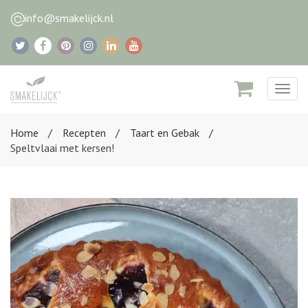
info@smakelijck.nl
Togg
navig
Home
Recepten
Taart en Gebak
Speltvlaai met kersen!