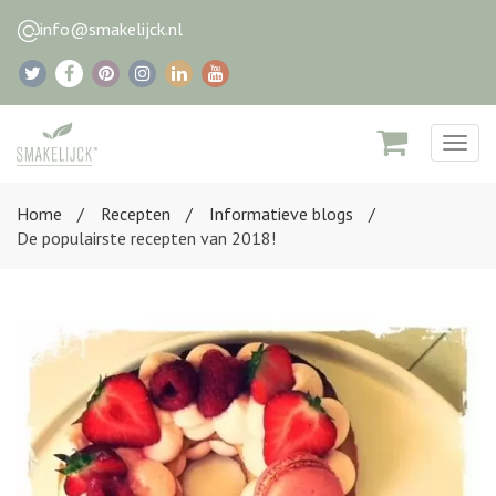
info@smakelijck.nl
Togg
navig
Home
Recepten
Informatieve blogs
De populairste recepten van 2018!