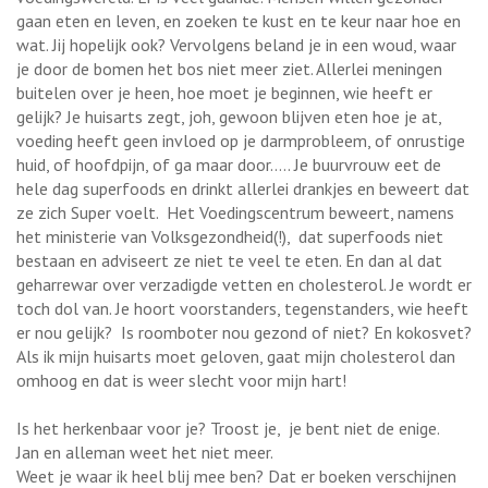
gaan eten en leven, en zoeken te kust en te keur naar hoe en
wat. Jij hopelijk ook? Vervolgens beland je in een woud, waar
je door de bomen het bos niet meer ziet. Allerlei meningen
buitelen over je heen, hoe moet je beginnen, wie heeft er
gelijk? Je huisarts zegt, joh, gewoon blijven eten hoe je at,
voeding heeft geen invloed op je darmprobleem, of onrustige
huid, of hoofdpijn, of ga maar door….. Je buurvrouw eet de
hele dag superfoods en drinkt allerlei drankjes en beweert dat
ze zich Super voelt.
Het Voedingscentrum beweert, namens
het ministerie van Volksgezondheid(!),
dat superfoods niet
bestaan en adviseert ze niet te veel te eten. En dan al dat
geharrewar over verzadigde vetten en cholesterol. Je wordt er
toch dol van. Je hoort voorstanders, tegenstanders, wie heeft
er nou gelijk?
Is roomboter nou gezond of niet? En kokosvet?
Als ik mijn huisarts moet geloven, gaat mijn cholesterol dan
omhoog en dat is weer slecht voor mijn hart!
Is het herkenbaar voor je? Troost je,
je bent niet de enige.
Jan en alleman weet het niet meer.
Weet je waar ik heel blij mee ben? Dat er boeken verschijnen