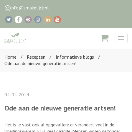
info@smakelijck.nl
Togg
navig
Home
Recepten
Informatieve blogs
Ode aan de nieuwe generatie artsen!
04-04-2014
Ode aan de nieuwe generatie artsen!
Het is je vast ook al opgevallen: er verandert veel in de
voedingswereld. Er is veel gaande. Mensen willen gezonder