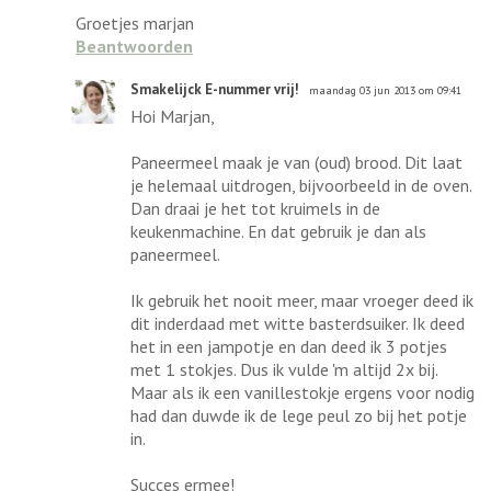
Groetjes marjan
Beantwoorden
Smakelijck E-nummer vrij!
maandag 03 jun 2013 om 09:41
Hoi Marjan,
Paneermeel maak je van (oud) brood. Dit laat
je helemaal uitdrogen, bijvoorbeeld in de oven.
Dan draai je het tot kruimels in de
keukenmachine. En dat gebruik je dan als
paneermeel.
Ik gebruik het nooit meer, maar vroeger deed ik
dit inderdaad met witte basterdsuiker. Ik deed
het in een jampotje en dan deed ik 3 potjes
met 1 stokjes. Dus ik vulde 'm altijd 2x bij.
Maar als ik een vanillestokje ergens voor nodig
had dan duwde ik de lege peul zo bij het potje
in.
Succes ermee!