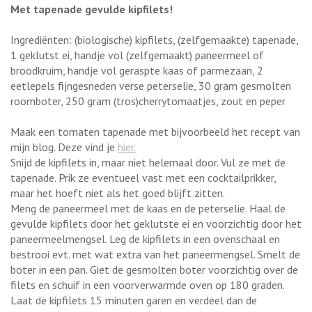
Met tapenade gevulde kipfilets!
Ingrediënten: (biologische) kipfilets, (zelfgemaakte) tapenade,
1 geklutst ei, handje vol (zelfgemaakt) paneermeel of
broodkruim, handje vol geraspte kaas of parmezaan, 2
eetlepels fijngesneden verse peterselie, 30 gram gesmolten
roomboter, 250 gram (tros)cherrytomaatjes, zout en peper
Maak een tomaten tapenade met bijvoorbeeld het recept van
mijn blog. Deze vind je
hier.
Snijd de kipfilets in, maar niet helemaal door. Vul ze met de
tapenade. Prik ze eventueel vast met een cocktailprikker,
maar het hoeft niet als het goed blijft zitten.
Meng de paneermeel met de kaas en de peterselie. Haal de
gevulde kipfilets door het geklutste ei en voorzichtig door het
paneermeelmengsel. Leg de kipfilets in een ovenschaal en
bestrooi evt. met wat extra van het paneermengsel. Smelt de
boter in een pan. Giet de gesmolten boter voorzichtig over de
filets en schuif in een voorverwarmde oven op 180 graden.
Laat de kipfilets 15 minuten garen en verdeel dan de