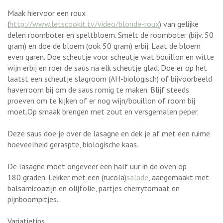
Maak hiervoor een roux
(
http://www.letscookit.tv/video/blonde-roux
) van gelijke
delen roomboter en speltbloem. Smelt de roomboter (bijv. 50
gram) en doe de bloem (ook 50 gram) erbij. Laat de bloem
even garen. Doe scheutje voor scheutje wat bouillon en witte
wijn erbij en roer de saus na elk scheutje glad. Doe er op het
laatst een scheutje slagroom (AH-biologisch) of bijvoorbeeld
haverroom bij om de saus romig te maken. Blijf steeds
proeven om te kijken of er nog wijn/bouillon of room bij
moet.Op smaak brengen met zout en versgemalen peper.
Deze saus doe je over de lasagne en dek je af met een ruime
hoeveelheid geraspte, biologische kaas.
De lasagne moet ongeveer een half uur in de oven op
180 graden. Lekker met een (rucola)
salade
, aangemaakt met
balsamicoazijn en olijfolie, partjes cherrytomaat en
pijnboompitjes.
Variatietips: