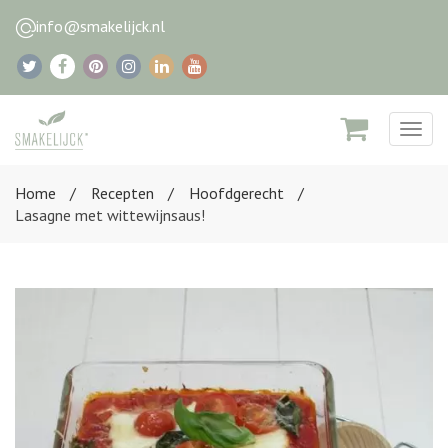
info@smakelijck.nl
Togg
navig
Home
Recepten
Hoofdgerecht
Lasagne met wittewijnsaus!