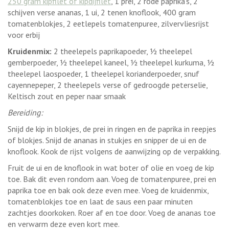
250 gram kipfilet of kipdijfilet
, 1 prei, 2 rode paprika’s, 2
schijven verse ananas, 1 ui, 2 tenen knoflook, 400 gram
tomatenblokjes, 2 eetlepels tomatenpuree, zilvervliesrijst
voor erbij
Kruidenmix:
2 theelepels paprikapoeder, ½ theelepel
gemberpoeder, ½ theelepel kaneel, ½ theelepel kurkuma, ½
theelepel laospoeder, 1 theelepel korianderpoeder, snuf
cayennepeper, 2 theelepels verse of gedroogde peterselie,
Keltisch zout en peper naar smaak
Bereiding:
Snijd de kip in blokjes, de prei in ringen en de paprika in reepjes
of blokjes. Snijd de ananas in stukjes en snipper de ui en de
knoflook. Kook de rijst volgens de aanwijzing op de verpakking.
Fruit de ui en de knoflook in wat boter of olie en voeg de kip
toe. Bak dit even rondom aan. Voeg de tomatenpuree, prei en
paprika toe en bak ook deze even mee. Voeg de kruidenmix,
tomatenblokjes toe en laat de saus een paar minuten
zachtjes doorkoken. Roer af en toe door. Voeg de ananas toe
en verwarm deze even kort mee.