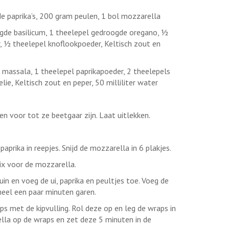
ode paprika’s, 200 gram peulen, 1 bol mozzarella
gde basilicum, 1 theelepel gedroogde oregano, ½
, ½ theelepel knoflookpoeder, Keltisch zout en
e massala, 1 theelepel paprikapoeder, 2 theelepels
e, Keltisch zout en peper, 50 milliliter water
 voor tot ze beetgaar zijn. Laat uitlekken.
e paprika in reepjes. Snijd de mozzarella in 6 plakjes.
x voor de mozzarella.
uin en voeg de ui, paprika en peultjes toe. Voeg de
eel een paar minuten garen.
ps met de kipvulling. Rol deze op en leg de wraps in
lla op de wraps en zet deze 5 minuten in de