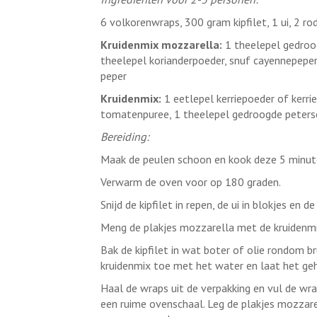
6 volkorenwraps, 300 gram kipfilet, 1 ui, 2 r
Kruidenmix mozzarella:
1 theelepel gedroo
theelepel korianderpoeder, snuf cayennepeper
peper
Kruidenmix:
1 eetlepel kerriepoeder of kerri
tomatenpuree, 1 theelepel gedroogde peterseli
Bereiding:
Maak de peulen schoon en kook deze 5 minuten
Verwarm de oven voor op 180 graden.
Snijd de kipfilet in repen, de ui in blokjes en d
Meng de plakjes mozzarella met de kruidenmi
Bak de kipfilet in wat boter of olie rondom br
kruidenmix toe met het water en laat het geh
Haal de wraps uit de verpakking en vul de wra
een ruime ovenschaal. Leg de plakjes mozzare