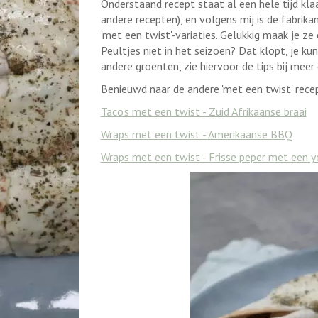
Onderstaand recept staat al een hele tijd kla
andere recepten), en volgens mij is de fabrik
'met een twist'-variaties. Gelukkig maak je ze
Peultjes niet in het seizoen? Dat klopt, je k
andere groenten, zie hiervoor de tips bij meer
Benieuwd naar de andere 'met een twist' rec
Taco's met een twist - Zuid Afrikaanse braai
Wraps met een twist - Amerikaanse BBQ
Wraps met een twist - Frisse peper met een y