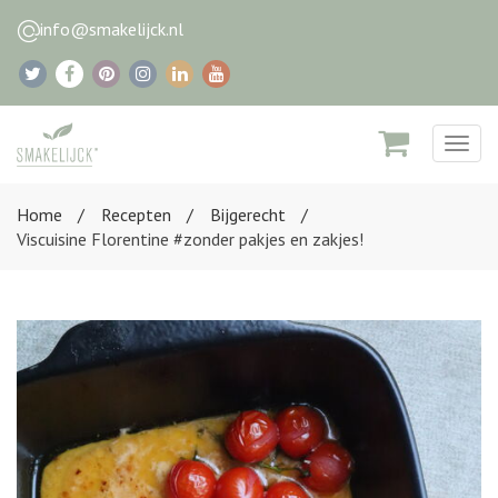
info@smakelijck.nl
Togg
navig
Home
Recepten
Bijgerecht
Viscuisine Florentine #zonder pakjes en zakjes!