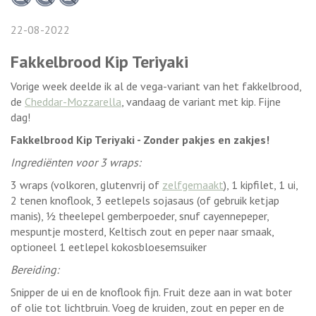
22-08-2022
Fakkelbrood Kip Teriyaki
Vorige week deelde ik al de vega-variant van het fakkelbrood,
de
Cheddar-Mozzarella
, vandaag de variant met kip. Fijne
dag!
Fakkelbrood Kip Teriyaki - Zonder pakjes en zakjes!
Ingrediënten voor 3 wraps:
3 wraps (volkoren, glutenvrij of
zelfgemaakt
), 1 kipfilet, 1 ui,
2 tenen knoflook, 3 eetlepels sojasaus (of gebruik ketjap
manis), ½ theelepel gemberpoeder, snuf cayennepeper,
mespuntje mosterd, Keltisch zout en peper naar smaak,
optioneel 1 eetlepel kokosbloesemsuiker
Bereiding:
Snipper de ui en de knoflook fijn. Fruit deze aan in wat boter
of olie tot lichtbruin. Voeg de kruiden, zout en peper en de