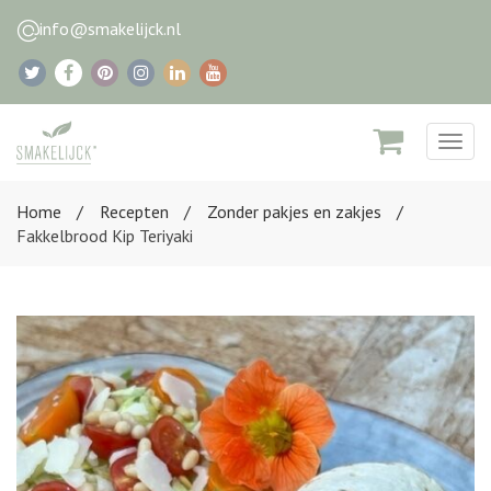
info@smakelijck.nl
Togg
navig
Home
Recepten
Zonder pakjes en zakjes
Fakkelbrood Kip Teriyaki