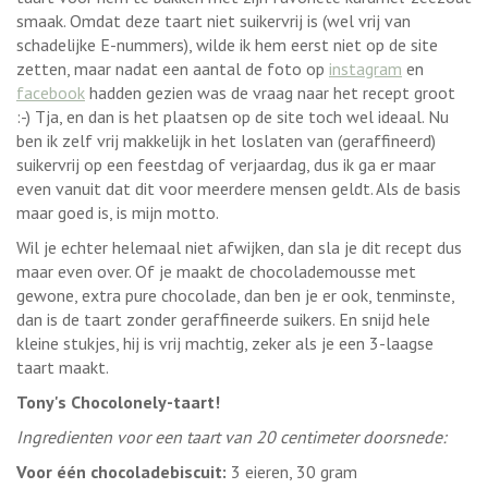
smaak. Omdat deze taart niet suikervrij is (wel vrij van
schadelijke E-nummers), wilde ik hem eerst niet op de site
zetten, maar nadat een aantal de foto op
instagram
en
facebook
hadden gezien was de vraag naar het recept groot
:-) Tja, en dan is het plaatsen op de site toch wel ideaal. Nu
ben ik zelf vrij makkelijk in het loslaten van (geraffineerd)
suikervrij op een feestdag of verjaardag, dus ik ga er maar
even vanuit dat dit voor meerdere mensen geldt. Als de basis
maar goed is, is mijn motto.
Wil je echter helemaal niet afwijken, dan sla je dit recept dus
maar even over. Of je maakt de chocolademousse met
gewone, extra pure chocolade, dan ben je er ook, tenminste,
dan is de taart zonder geraffineerde suikers. En snijd hele
kleine stukjes, hij is vrij machtig, zeker als je een 3-laagse
taart maakt.
Tony's Chocolonely-taart!
Ingredienten voor een taart van 20 centimeter doorsnede:
Voor één chocoladebiscuit:
3 eieren, 30 gram