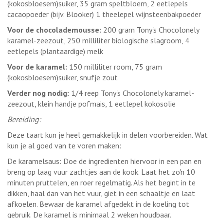
(kokosbloesem)suiker, 35 gram speltbloem, 2 eetlepels
cacaopoeder (bijv. Blooker) 1 theelepel wijnsteenbakpoeder
Voor de chocolademousse:
200 gram Tony's Chocolonely
karamel-zeezout, 250 milliliter biologische slagroom, 4
eetlepels (plantaardige) melk
Voor de karamel:
150 milliliter room, 75 gram
(kokosbloesem)suiker, snufje zout
Verder nog nodig:
1/4 reep Tony's Chocolonely karamel-
zeezout, klein handje pofmais, 1 eetlepel kokosolie
Bereiding:
Deze taart kun je heel gemakkelijk in delen voorbereiden. Wat
kun je al goed van te voren maken:
De karamelsaus: Doe de ingredienten hiervoor in een pan en
breng op laag vuur zachtjes aan de kook. Laat het zo'n 10
minuten pruttelen, en roer regelmatig. Als het begint in te
dikken, haal dan van het vuur, giet in een schaaltje en laat
afkoelen. Bewaar de karamel afgedekt in de koeling tot
gebruik. De karamel is minimaal 2 weken houdbaar.