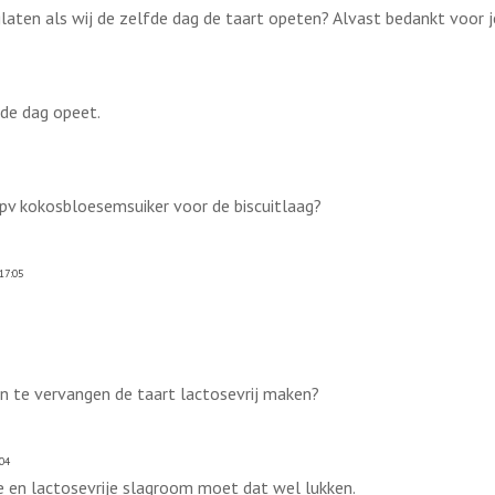
laten als wij de zelfde dag de taart opeten? Alvast bedankt voor 
fde dag opeet.
 ipv kokosbloesemsuiker voor de biscuitlaag?
17:05
en te vervangen de taart lactosevrij maken?
04
 en lactosevrije slagroom moet dat wel lukken.