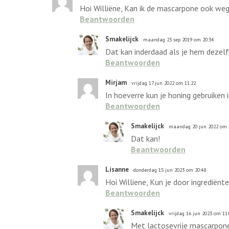
Hoi Williëne, Kan ik de mascarpone ook weg
Beantwoorden
Smakelijck
maandag 23 sep 2019 om 20:34
Dat kan inderdaad als je hem dezel
Beantwoorden
Mirjam
vrijdag 17 jun 2022 om 11:22
In hoeverre kun je honing gebruiken
Beantwoorden
Smakelijck
maandag 20 jun 2022 om 
Dat kan!
Beantwoorden
Lisanne
donderdag 15 jun 2023 om 20:48
Hoi Williene, Kun je door ingrediënt
Beantwoorden
Smakelijck
vrijdag 16 jun 2023 om 11:
Met lactosevrije mascarpone