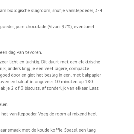
m biologische slagroom, snufje vanillepoeder, 3-4
opoeder, pure chocolade (Vivani 92%), eventueel
 een dag van tevoren.
er licht en luchtig. Dit duurt met een elektrische
ijk, anders krijg je een veel lagere, compacte
 goed door en giet het beslag in een, met bakpapier
 oven en bak af in ongeveer 10 minuten op 180
ak je 2 of 3 biscuits, afzonderlijk van elkaar. Laat
elen.
 het vanillepoeder. Voeg de room al mixend heel
naar smaak met de koude koffie. Spatel een laag