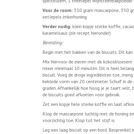
speltbloem, 1 theelepel wijnsteenbakpoeder
Voor de room:
350 gram mascarpone, 350 gra
eetlepels imkerhoning
Verder nodig:
klein kopje sterke koffie, caca
karamelsaus (zie recept hieronder)
Bereiding:
Begin met het bakken van de biscuits. Dit kan
Mix hiervoor de eieren met de kokosbloesem ze
mixer minimaal 10 minuten. Dit is heel belangr
biscuit. Voeg de droge ingrediënten toe, meng
beklede vorm van 20 centimeter. Schuif in de
graden. Afhankelijk hoe hoog je je taart wilt, b
de biscuits goed afkoelen voor gebruik.
Zet een kopje hele sterke koffie en laat afko
Klop de mascarpone luchtig met de honing en
voorzichtig toe. Klop tot het stijf is.
Leg een laag biscuit op een bord. Besprenkel 