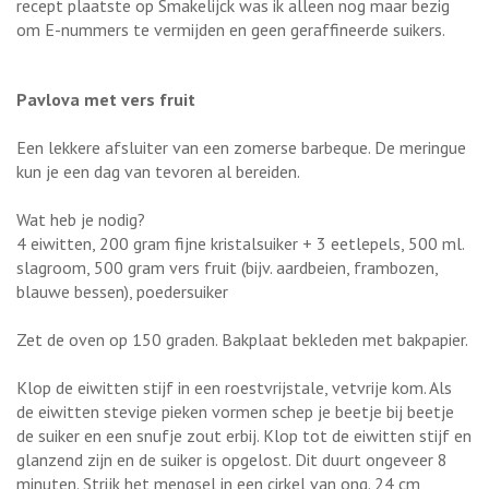
recept plaatste op Smakelijck was ik
alleen nog maar bezig
om E-nummers te vermijden en geen geraffineerde suikers.
Pavlova met vers fruit
Een lekkere afsluiter van een zomerse barbeque. De meringue
kun je een dag van tevoren al bereiden.
Wat heb je nodig?
4 eiwitten, 200 gram fijne kristalsuiker + 3 eetlepels, 500 ml.
slagroom, 500 gram vers fruit (bijv. aardbeien, frambozen,
blauwe bessen), poedersuiker
Zet de oven op 150 graden. Bakplaat bekleden met bakpapier.
Klop de eiwitten stijf in een roestvrijstale, vetvrije kom. Als
de eiwitten stevige pieken vormen schep je beetje bij beetje
de suiker en een snufje zout erbij. Klop tot de eiwitten stijf en
glanzend zijn en de suiker is opgelost. Dit duurt ongeveer 8
minuten. Strijk het mengsel in een cirkel van ong. 24 cm