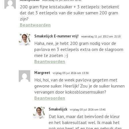
200 gram fijne kristalsuiker + 3 eetlepels: betekent
dat dat 3 eetlepels van die suiker samen 200 gram
zijn?
Beantwoorden
Smakelijck E-nummer vrij!
woensdag 11 jul 2012 om 21:18
Haha, nee, je hebt 200 gram nodig voor de
pavlova en 3 eetlepels extra om de slagroom
mee te zoeten ;-)
Beantwoorden
Margreet
vrijdag 03 jul 2026 om 13:38
Hoi, hoi, van de week pavlova gegeten met
gewone suiker. Heerlijk! Zou je de suiker kunnen
vervangen door kokosbloesemsuiker?
Beantwoorden
Smakelijck
vrijdag 03 jul 2026 om 13:41
Dat kan, maar dat beinvloed de kleur
en het bakresultaat wel. Ik maak het
ook nog heel af en toe en gebruik dan