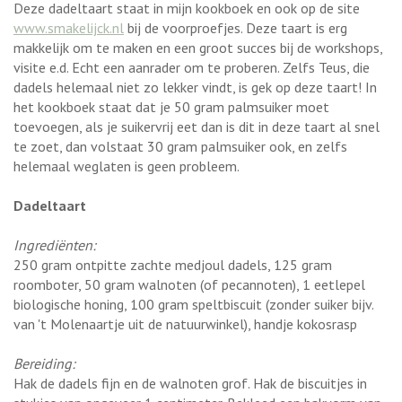
Deze dadeltaart staat in mijn kookboek en ook op de site
www.smakelijck.nl
bij de voorproefjes. Deze taart is erg
makkelijk om te maken en een groot succes bij de workshops,
visite e.d. Echt een aanrader om te proberen. Zelfs Teus, die
dadels helemaal niet zo lekker vindt, is gek op deze taart! In
het kookboek staat dat je 50 gram palmsuiker moet
toevoegen, als je suikervrij eet dan is dit in deze taart al snel
te zoet, dan volstaat 30 gram palmsuiker ook, en zelfs
helemaal weglaten is geen probleem.
Dadeltaart
Ingrediënten:
250 gram ontpitte zachte medjoul dadels, 125 gram
roomboter, 50 gram walnoten (of pecannoten), 1 eetlepel
biologische honing, 100 gram speltbiscuit (zonder suiker bijv.
van 't Molenaartje uit de natuurwinkel), handje kokosrasp
Bereiding:
Hak de dadels fijn en de walnoten grof. Hak de biscuitjes in