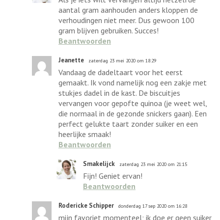
aantal gram aanhouden anders kloppen de
verhoudingen niet meer. Dus gewoon 100
gram blijven gebruiken. Succes!
Beantwoorden
Jeanette
zaterdag 23 mei 2020 om 18:29
Vandaag de dadeltaart voor het eerst
gemaakt. Ik vond namelijk nog een zakje met
stukjes dadel in de kast. De biscuitjes
vervangen voor gepofte quinoa (je weet wel,
die normaal in de gezonde snickers gaan). Een
perfect gelukte taart zonder suiker en een
heerlijke smaak!
Beantwoorden
Smakelijck
zaterdag 23 mei 2020 om 21:15
Fijn! Geniet ervan!
Beantwoorden
Rodericke Schipper
donderdag 17 sep 2020 om 16:28
mijn favoriet momenteel; ik doe er geen suiker