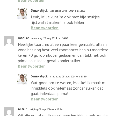
Beantwoorden
Smakelijck
woensdag 09 jul 2014 om 13:56
Leuk, Jo! Je kunt 'm ook met bijv. stukjes
rijstwafel maken! Is ook lekker!
Beantwoorden
maaike
maandag 25 aug 2014 om 14:00
Heerlijke taart, nu al een paar keer gemaakt, alleen
vond het nog best veel roomboter. heb nu meerdere
keren 70 gr, roomboter gedaan en dan lukt het ook
prima en in ieder geval zonder suiker.
Beantwoorden
Smakelijck
maandag 25 aug 2014 om 18:59
Wat goed om te weten, Maaike! Ik maak 'm
inmiddels ook helemaal zonder suiker, dat
gaat inderdaad prima!
Beantwoorden
Astrid
vrijdag 05 sep 2014 om 13:56
Wij zijn er dol op. Ik maak hem inmiddels ook zonder