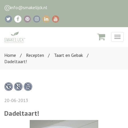
info@smakelijck.nl
Togg
navig
Home
Recepten
Taart en Gebak
Dadeltaart!
20-06-2013
Dadeltaart!