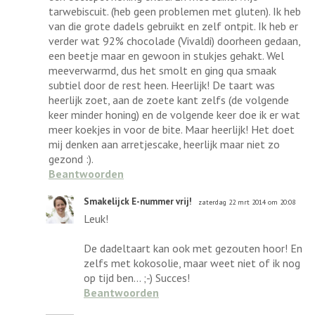
tarwebiscuit. (heb geen problemen met gluten). Ik heb
van die grote dadels gebruikt en zelf ontpit. Ik heb er
verder wat 92% chocolade (Vivaldi) doorheen gedaan,
een beetje maar en gewoon in stukjes gehakt. Wel
meeverwarmd, dus het smolt en ging qua smaak
subtiel door de rest heen. Heerlijk! De taart was
heerlijk zoet, aan de zoete kant zelfs (de volgende
keer minder honing) en de volgende keer doe ik er wat
meer koekjes in voor de bite. Maar heerlijk! Het doet
mij denken aan arretjescake, heerlijk maar niet zo
gezond :).
Beantwoorden
Smakelijck E-nummer vrij!
zaterdag 22 mrt 2014 om 20:08
Leuk!
De dadeltaart kan ook met gezouten hoor! En
zelfs met kokosolie, maar weet niet of ik nog
op tijd ben... ;-) Succes!
Beantwoorden