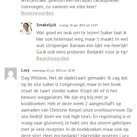
toevoegen, zo varieren we elke keer!
Beantwoorden
Smakelijck
vrijdag 24 apr 2015 om 13:47
Wat goed en leuk om te lezen! Suiker laat ik
hier ook helemaal weg, maar 't maakt 'm wel
wat stroperiger. Banaan erin lijkt me heerlijk!
Ga ik ook eens proberen. Bedankt voor je tip!
Beantwoorden
Lucy
woensdag 10 jun 2015 om 20:24
Dag Williene, Net de dadeltaart gemaakt. Ik zag dat
op de site suiker is toegevoegd, maar in het boek
staat de taart zonder suiker. Klopt dit of is het
bewust weggelaten. We zijn erg blij met je
kookboeken. Heb er deze week 2 aangeschaft op
aanraden van Christine Kerpel onze overbuurvrouw. Op
ons bedrijf doen we ook high tea's. En regelmatig is er
vraag naar glutenvrij. Je hebt ons dus enorm geholpen
met je vele recepten. In de kookboeken maar ook op
deze site!. Heel erg bedankt! Hartelijke groeten Lucy