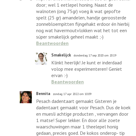
door; wel 1 eetlepel honing. Naast de
walnoten (ong 75gr) voeg ik wat gepofte
spelt (25 gr) amandelen, handje geroosterde
zonnebloempitten fijngehakt erdoor én hierbij
nog wat havermoutvlokken wat het tot een
súper smakelijck geheel maakt ;-)
Beantwoorden
Smakelijck
donderdag 17 sep 2020 om 20:19
Klinkt heerlijk! Je kunt er inderdaad
volop mee experimenteren! Geniet
ervan :-)
Beantwoorden
Bennita
zondag 17 apr 2022 om 10:09
Pesach dadentaart gemaakt Gisteren je
dadentaart gemaakt voor Pesach. Dus de koek
en muesli achtige producten , vervangen door
1 matse! Super lekker. En door alle zoete
waarschuwingen maar 1 theelepel honig
gedaan, precies goed. De kokos onderop- tip