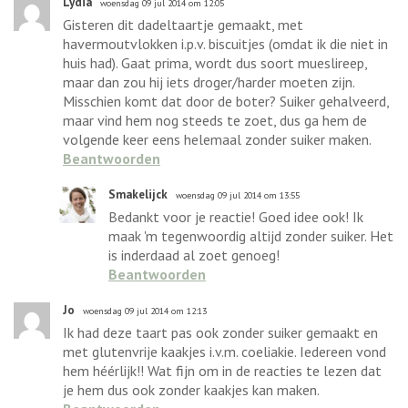
Lydia
woensdag 09 jul 2014 om 12:05
Gisteren dit dadeltaartje gemaakt, met
havermoutvlokken i.p.v. biscuitjes (omdat ik die niet in
huis had). Gaat prima, wordt dus soort mueslireep,
maar dan zou hij iets droger/harder moeten zijn.
Misschien komt dat door de boter? Suiker gehalveerd,
maar vind hem nog steeds te zoet, dus ga hem de
volgende keer eens helemaal zonder suiker maken.
Beantwoorden
Smakelijck
woensdag 09 jul 2014 om 13:55
Bedankt voor je reactie! Goed idee ook! Ik
maak 'm tegenwoordig altijd zonder suiker. Het
is inderdaad al zoet genoeg!
Beantwoorden
Jo
woensdag 09 jul 2014 om 12:13
Ik had deze taart pas ook zonder suiker gemaakt en
met glutenvrije kaakjes i.v.m. coeliakie. Iedereen vond
hem héérlijk!! Wat fijn om in de reacties te lezen dat
je hem dus ook zonder kaakjes kan maken.