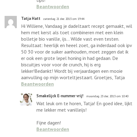
Beantwoorden
Tatja Hatt
zaterdag 21 dec 2013 om 19:44
Hi Williene, Vandaag je dadeltaart recept gemaakt, wil
hem met kerst als toet combineren met een klein
bolletje bio vanille, ijs... Wilde vast even testen.
Resultaat: heerlijk en heeel zoet, ga inderdaad ook ipv
50 30 voor de suiker aanhouden, moet zeggen dat ik
er ook een grote lepel honing in had gedaan. De
biscuitjes voor voor de crunch, hij is erg
lekker!Bedankt! Wordt bij verjaardagen een mooie
aanvulling op mijn worteltjestaart. Groetjes, Tatja
Beantwoorden
Smakelijck E-nummer vrij!
maandag 23 dec 2013 om 10:40
Wat leuk om te horen, Tatja! En goed idee, lijkt
me lekker met vanilleijs!
Fijne dagen!
Beantwoorden