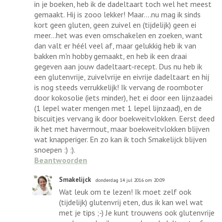
in je boeken, heb ik de dadeltaart toch wel het meest
gemaakt. Hij is zooo lekker! Maar....nu mag ik sinds
kort geen gluten, geen zuivel en (tijdelijk) geen ei
meer...het was even omschakelen en zoeken, want
dan valt er héél veel af, maar gelukkig heb ik van
bakken m'n hobby gemaakt, en heb ik een draai
gegeven aan jouw dadeltaart-recept. Dus nu heb ik
een glutenvrije, zuivelvrije en eivrije dadeltaart en hij
is nog steeds verrukkelijk! Ik vervang de roomboter
door kokosolie (iets minder), het ei door een lijnzaadei
(1 lepel water mengen met 1 lepel lijnzaad), en de
biscuitjes vervang ik door boekweitvlokken. Eerst deed
ik het met havermout, maar boekweitvlokken blijven
wat knapperiger. En zo kan ik toch Smakelijck blijven
snoepen :) :).
Beantwoorden
Smakelijck
donderdag 14 jul 2016 om 20:09
Wat leuk om te lezen! Ik moet zelf ook
(tijdelijk) glutenvrij eten, dus ik kan wel wat
met je tips ;-) Je kunt trouwens ook glutenvrije