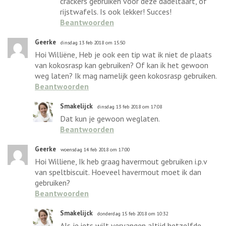
crackers gebruiken voor deze dadeltaart, of
rijstwafels. Is ook lekker! Succes!
Beantwoorden
Geerke
dinsdag 13 feb 2018 om 15:50
Hoi Williëne, Heb je ook een tip wat ik niet de plaats
van kokosrasp kan gebruiken? Of kan ik het gewoon
weg laten? Ik mag namelijk geen kokosrasp gebruiken.
Beantwoorden
Smakelijck
dinsdag 13 feb 2018 om 17:08
Dat kun je gewoon weglaten.
Beantwoorden
Geerke
woensdag 14 feb 2018 om 17:00
Hoi Williene, Ik heb graag havermout gebruiken i.p.v
van speltbiscuit. Hoeveel havermout moet ik dan
gebruiken?
Beantwoorden
Smakelijck
donderdag 15 feb 2018 om 10:32
Als je iets wilt vervangen altijd hetzelfde