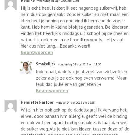
Henrike
woensdag 01 apr 2015 om 23:01
Hij is echt heel lekker; ik eet nagenoeg suikervrij, heb
hem dus ook gemaakt zonder suiker en met maar een
klein beetje honing en nog vind ik hem aan de zoete
kant. Heb hem in kleine blokjes gesneden. De kinderen
vinden het heerlijk 's middags uit school bij de thee en
natuurlijk ook mee in de broodtrommels... Hij staat
hier dus niet lang....Bedankt weer!!
Beantwoorden
Smakelijck
donderdag 02 apr 2015 om 11:20
Inderdaad, dadels zijn al zoet van zichzelf en
zeker als je ze ook nog even verwarmd. Maar
leuk dat jullie er van genieten ;-)
Beantwoorden
Henriette Pastoor
vrijdag 24 apr 2015 om 12:55
Wij zijn hier ook gek op de dadeltaart! Ik vervang het
ei wel door banaan ivm allergie, geeft wel de binding
en ook wel een apart fruitig smaakje.. ik laat dan wel
de suiker weg. Als je niet kan kiezen tussen deze of de
arretjescake, gewoon een eetlepel cacaopoeder