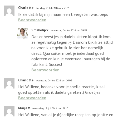
Charlotte
dinsdag 23 feb 2016 om 23:51
Ik zie dat ik bij mijn naam een t vergeten was, oeps
Beantwoorden
Smakelijck
woensdag 24 feb 2016 om 09:59
Dat er beestjes in dadels zitten klopt. ik kom
ze regelmatig tegen ;-) Daarom kijk ik ze áltijd
na voor ik ze gebruik. Je ziet het namelijk
direct. Qua suiker moet je inderdaad goed
opletten en kun je eventueel navragen bij de
fabrikant. Succes!
Beantwoorden
Charlotte
woensdag 24 feb 2016 om 10:02
Hoi Williene, bedankt voor je snelle reactie, ik zal
goed opletten als ik dadels ga eten ;) Groetjes
Beantwoorden
Marja V
woensdag 13 jul 2016 om 21:10
Hoi Williene, van al je (h)eerlijke recepten op je site en