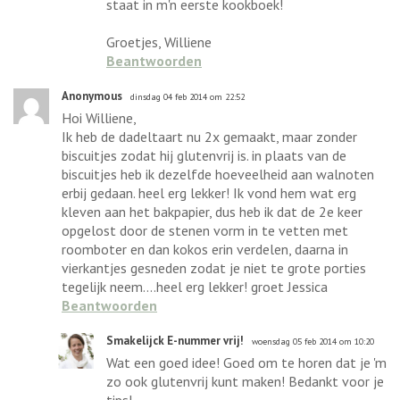
staat in m'n eerste kookboek!
Groetjes, Williene
Beantwoorden
Anonymous
dinsdag 04 feb 2014 om 22:52
Hoi Williene,
Ik heb de dadeltaart nu 2x gemaakt, maar zonder
biscuitjes zodat hij glutenvrij is. in plaats van de
biscuitjes heb ik dezelfde hoeveelheid aan walnoten
erbij gedaan. heel erg lekker! Ik vond hem wat erg
kleven aan het bakpapier, dus heb ik dat de 2e keer
opgelost door de stenen vorm in te vetten met
roomboter en dan kokos erin verdelen, daarna in
vierkantjes gesneden zodat je niet te grote porties
tegelijk neem....heel erg lekker! groet Jessica
Beantwoorden
Smakelijck E-nummer vrij!
woensdag 05 feb 2014 om 10:20
Wat een goed idee! Goed om te horen dat je 'm
zo ook glutenvrij kunt maken! Bedankt voor je
tips!