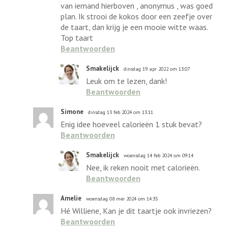
van iemand hierboven , anonymus , was goed
plan. Ik strooi de kokos door een zeefje over
de taart, dan krijg je een mooie witte waas.
Top taart
Beantwoorden
Smakelijck
dinsdag 19 apr 2022 om 13:07
Leuk om te lezen, dank!
Beantwoorden
Simone
dinsdag 13 feb 2024 om 13:11
Enig idee hoeveel calorieën 1 stuk bevat?
Beantwoorden
Smakelijck
woensdag 14 feb 2024 om 09:14
Nee, ik reken nooit met calorieën.
Beantwoorden
Amelie
woensdag 08 mei 2024 om 14:35
Hé Williene, Kan je dit taartje ook invriezen?
Beantwoorden