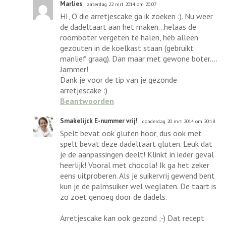
Marlies
zaterdag 22 mrt 2014 om 20:07
HI, O die arretjescake ga ik zoeken :). Nu weer
de dadeltaart aan het maken...helaas de
roomboter vergeten te halen, heb alleen
gezouten in de koelkast staan (gebruikt
manlief graag). Dan maar met gewone boter....
Jammer!
Dank je voor de tip van je gezonde
arretjescake :)
Beantwoorden
Smakelijck E-nummer vrij!
donderdag 20 mrt 2014 om 20:18
Spelt bevat ook gluten hoor, dus ook met
spelt bevat deze dadeltaart gluten. Leuk dat
je de aanpassingen deelt! Klinkt in ieder geval
heerlijk! Vooral met chocola! Ik ga het zeker
eens uitproberen. Als je suikervrij gewend bent
kun je de palmsuiker wel weglaten. De taart is
zo zoet genoeg door de dadels.
Arretjescake kan ook gezond ;-) Dat recept