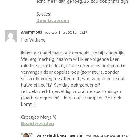
echt meer dan genoeg. 25 zou ook prima zijn.
Succes!
Beantwoorden
Anonymous
woensdag 11 sep 2013 om 16:19
Hoi Williene,
ik heb de dadeltaart ook gemaakt, en hij is heerlijk!
Wel erg machtig, daarom wil ik er volgende keer
minder suiker in doen, of de suiker eens proberen te
vervangen door appelstroop (zonnatura, zonder
suiker). Ik vroeg me alleen af, wat voor functie dat
halve ei heeft? Kan dat ook zonder ei?
Je boek is echt geweldig, vooral de aparte dingen
(taart, snoeperijen). Hoop dat er nog een 2e boek
komt :).
Groetjes Marja V.
Beantwoorden
Smakelijck E-nummer vrij!
woensdag 11 sep 2013 om 19:28