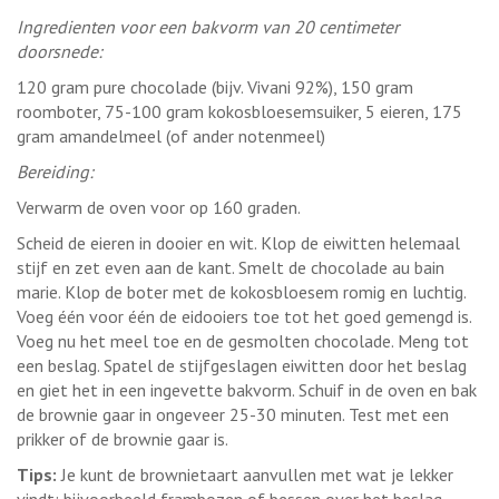
Ingredienten voor een bakvorm van 20 centimeter
doorsnede:
120 gram pure chocolade (bijv. Vivani 92%), 150 gram
roomboter, 75-100 gram kokosbloesemsuiker, 5 eieren, 175
gram amandelmeel (of ander notenmeel)
Bereiding:
Verwarm de oven voor op 160 graden.
Scheid de eieren in dooier en wit. Klop de eiwitten helemaal
stijf en zet even aan de kant. Smelt de chocolade au bain
marie. Klop de boter met de kokosbloesem romig en luchtig.
Voeg één voor één de eidooiers toe tot het goed gemengd is.
Voeg nu het meel toe en de gesmolten chocolade. Meng tot
een beslag. Spatel de stijfgeslagen eiwitten door het beslag
en giet het in een ingevette bakvorm. Schuif in de oven en bak
de brownie gaar in ongeveer 25-30 minuten. Test met een
prikker of de brownie gaar is.
Tips:
Je kunt de brownietaart aanvullen met wat je lekker
vindt: bijvoorbeeld frambozen of bessen over het beslag