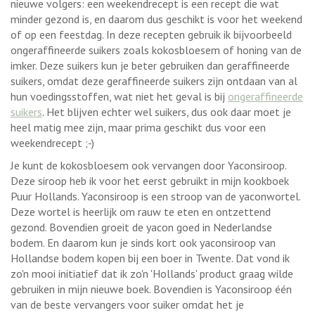
nieuwe volgers: een weekendrecept is een recept die wat
minder gezond is, en daarom dus geschikt is voor het weekend
of op een feestdag. In deze recepten gebruik ik bijvoorbeeld
ongeraffineerde suikers zoals kokosbloesem of honing van de
imker. Deze suikers kun je beter gebruiken dan geraffineerde
suikers, omdat deze geraffineerde suikers zijn ontdaan van al
hun voedingsstoffen, wat niet het geval is bij
ongeraffineerde
suikers
. Het blijven echter wel suikers, dus ook daar moet je
heel matig mee zijn, maar prima geschikt dus voor een
weekendrecept ;-)
Je kunt de kokosbloesem ook vervangen door Yaconsiroop.
Deze siroop heb ik voor het eerst gebruikt in mijn kookboek
Puur Hollands. Yaconsiroop is een stroop van de yaconwortel.
Deze wortel is heerlijk om rauw te eten en ontzettend
gezond. Bovendien groeit de yacon goed in Nederlandse
bodem. En daarom kun je sinds kort ook yaconsiroop van
Hollandse bodem kopen bij een boer in Twente. Dat vond ik
zo'n mooi initiatief dat ik zo'n 'Hollands' product graag wilde
gebruiken in mijn nieuwe boek. Bovendien is Yaconsiroop één
van de beste vervangers voor suiker omdat het je