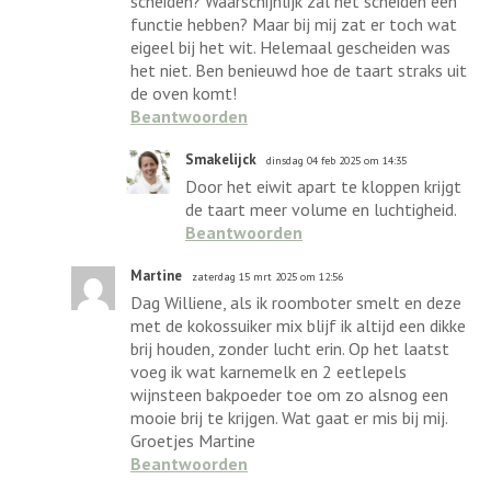
scheiden? Waarschijnlijk zal het scheiden een
functie hebben? Maar bij mij zat er toch wat
eigeel bij het wit. Helemaal gescheiden was
het niet. Ben benieuwd hoe de taart straks uit
de oven komt!
Beantwoorden
Smakelijck
dinsdag 04 feb 2025 om 14:35
Door het eiwit apart te kloppen krijgt
de taart meer volume en luchtigheid.
Beantwoorden
Martine
zaterdag 15 mrt 2025 om 12:56
Dag Williene, als ik roomboter smelt en deze
met de kokossuiker mix blijf ik altijd een dikke
brij houden, zonder lucht erin. Op het laatst
voeg ik wat karnemelk en 2 eetlepels
wijnsteen bakpoeder toe om zo alsnog een
mooie brij te krijgen. Wat gaat er mis bij mij.
Groetjes Martine
Beantwoorden