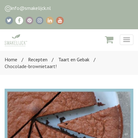
info@smakelijck.nl
Togg
navig
Home
Recepten
Taart en Gebak
Chocolade-brownietaart!