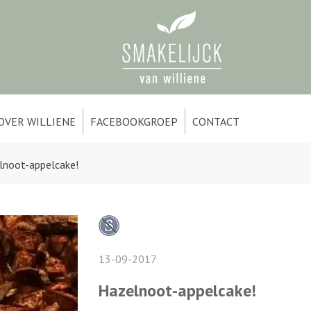
OVER WILLIENE
FACEBOOKGROEP
CONTACT
lnoot-appelcake!
13-09-2017
Hazelnoot-appelcake!