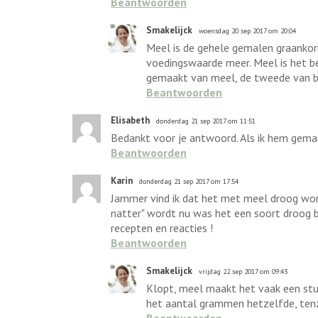
Beantwoorden
Smakelijck
woensdag 20 sep 2017 om 20:04
Meel is de gehele gemalen graankorr
voedingswaarde meer. Meel is het bes
gemaakt van meel, de tweede van bl
Beantwoorden
Elisabeth
donderdag 21 sep 2017 om 11:51
Bedankt voor je antwoord. Als ik hem gemaa
Beantwoorden
Karin
donderdag 21 sep 2017 om 17:54
Jammer vind ik dat het met meel droog word
natter" wordt nu was het een soort droog b
recepten en reacties !
Beantwoorden
Smakelijck
vrijdag 22 sep 2017 om 09:43
Klopt, meel maakt het vaak een stuk
het aantal grammen hetzelfde, tenzi