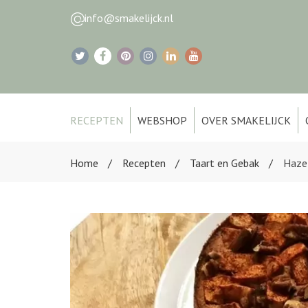
info@smakelijck.nl
RECEPTEN
WEBSHOP
OVER SMAKELIJCK
Home
Recepten
Taart en Gebak
Haze