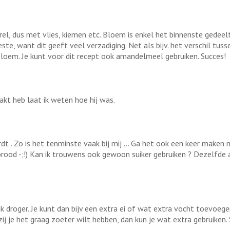
el, dus met vlies, kiemen etc. Bloem is enkel het binnenste gedeelt
te, want dit geeft veel verzadiging. Net als bijv. het verschil tus
oem. Je kunt voor dit recept ook amandelmeel gebruiken. Succes!
kt heb laat ik weten hoe hij was.
t . Zo is het tenminste vaak bij mij ... Ga het ook een keer make
rood -;!) Kan ik trouwens ook gewoon suiker gebruiken ? Dezelfde 
 droger. Je kunt dan bijv een extra ei of wat extra vocht toevoegen
j je het graag zoeter wilt hebben, dan kun je wat extra gebruiken. 