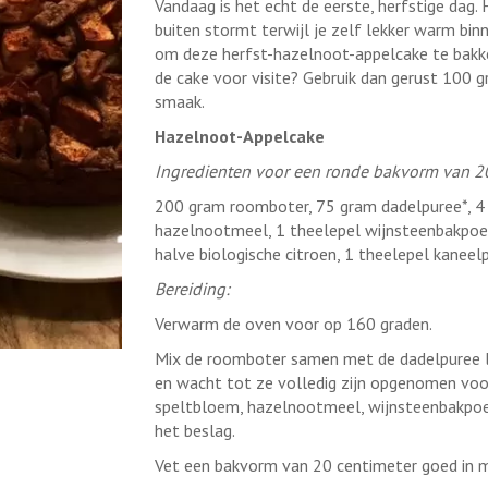
Vandaag is het echt de eerste, herfstige dag. 
buiten stormt terwijl je zelf lekker warm binn
om deze herfst-hazelnoot-appelcake te bakken
de cake voor visite? Gebruik dan gerust 100 
smaak.
Hazelnoot-Appelcake
Ingredienten voor een ronde bakvorm van 20
200 gram roomboter, 75 gram dadelpuree*, 4 
hazelnootmeel, 1 theelepel wijnsteenbakpoede
halve biologische citroen, 1 theelepel kanee
Bereiding:
Verwarm de oven voor op 160 graden.
Mix de roomboter samen met de dadelpuree lic
en wacht tot ze volledig zijn opgenomen voo
speltbloem, hazelnootmeel, wijnsteenbakpoed
het beslag.
Vet een bakvorm van 20 centimeter goed in me