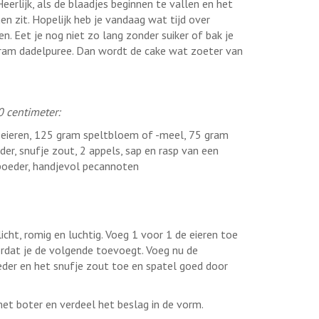
Heerlijk, als de blaadjes beginnen te vallen en het
en zit. Hopelijk heb je vandaag wat tijd over
. Eet je nog niet zo lang zonder suiker of bak je
gram dadelpuree. Dan wordt de cake wat zoeter van
 centimeter:
eieren, 125 gram speltbloem of -meel, 75 gram
r, snufje zout, 2 appels, sap en rasp van een
lpoeder, handjevol pecannoten
ht, romig en luchtig. Voeg 1 voor 1 de eieren toe
rdat je de volgende toevoegt. Voeg nu de
er en het snufje zout toe en spatel goed door
t boter en verdeel het beslag in de vorm.