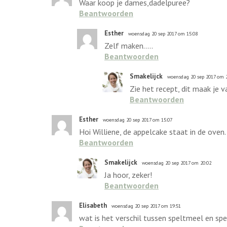
Waar koop je dames,dadelpuree?
Beantwoorden
Esther
woensdag 20 sep 2017 om 15:08
Zelf maken.....
Beantwoorden
Smakelijck
woensdag 20 sep 2017 om 
Zie het recept, dit maak je v
Beantwoorden
Esther
woensdag 20 sep 2017 om 15:07
Hoi Williene, de appelcake staat in de ove
Beantwoorden
Smakelijck
woensdag 20 sep 2017 om 20:02
Ja hoor, zeker!
Beantwoorden
Elisabeth
woensdag 20 sep 2017 om 19:51
wat is het verschil tussen speltmeel en s