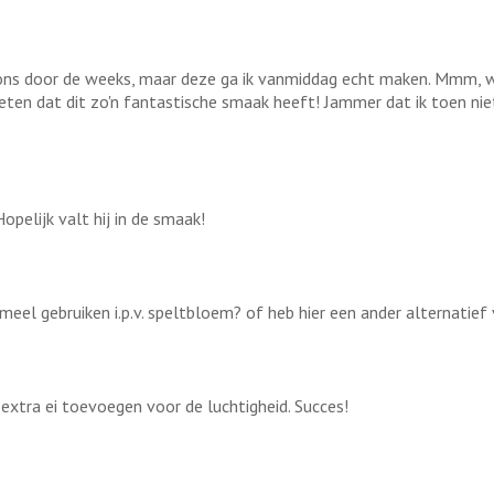
 ons door de weeks, maar deze ga ik vanmiddag echt maken. Mmm, wa
eten dat dit zo'n fantastische smaak heeft! Jammer dat ik toen n
opelijk valt hij in de smaak!
meel gebruiken i.p.v. speltbloem? of heb hier een ander alternatief
 extra ei toevoegen voor de luchtigheid. Succes!