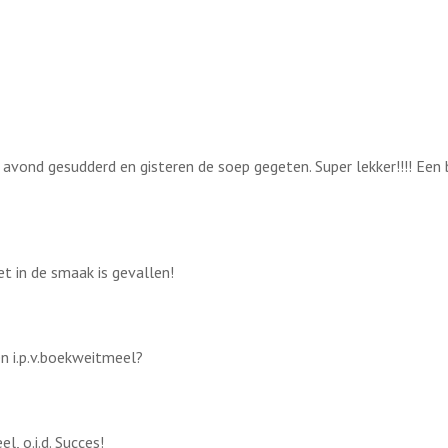
ond gesudderd en gisteren de soep gegeten. Super lekker!!!! Een bl
t in de smaak is gevallen!
en i.p.v.boekweitmeel?
, o.i.d. Succes!