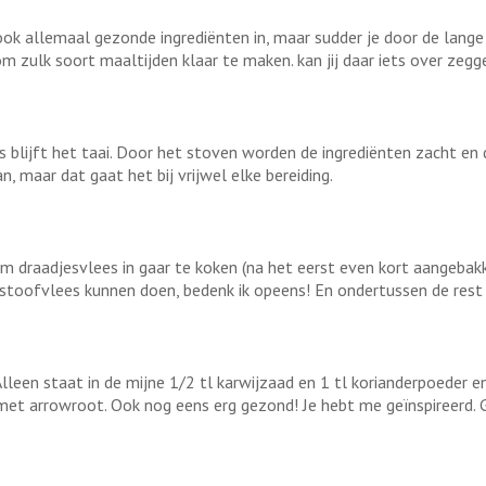
ook allemaal gezonde ingrediënten in, maar sudder je door de lange 
m zulk soort maaltijden klaar te maken. kan jij daar iets over zegge
 blijft het taai. Door het stoven worden de ingrediënten zacht en d
, maar dat gaat het bij vrijwel elke bereiding.
m draadjesvlees in gaar te koken (na het eerst even kort aangebakk
stoofvlees kunnen doen, bedenk ik opeens! En ondertussen de rest
 Alleen staat in de mijne 1/2 tl karwijzaad en 1 tl korianderpoeder e
 met arrowroot. Ook nog eens erg gezond! Je hebt me geïnspireerd.