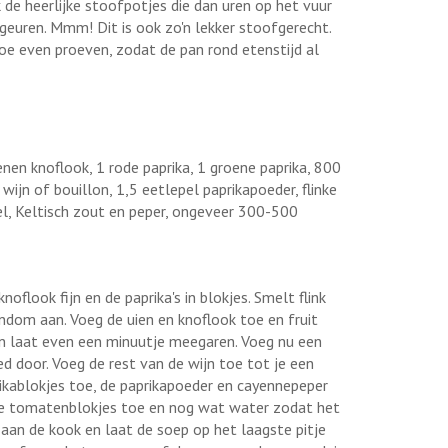
de heerlijke stoofpotjes die dan uren op het vuur
 geuren. Mmm! Dit is ook zo'n lekker stoofgerecht.
oe even proeven, zodat de pan rond etenstijd al
nen knoflook, 1 rode paprika, 1 groene paprika, 800
ijn of bouillon, 1,5 eetlepel paprikapoeder, flinke
l, Keltisch zout en peper, ongeveer 300-500
 knoflook fijn en de paprika's in blokjes. Smelt flink
ondom aan. Voeg de uien en knoflook toe en fruit
 laat even een minuutje meegaren. Voeg nu een
oed door. Voeg de rest van de wijn toe tot je een
ikablokjes toe, de paprikapoeder en cayennepeper
e tomatenblokjes toe en nog wat water zodat het
aan de kook en laat de soep op het laagste pitje