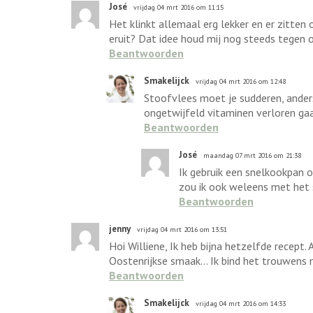
José
vrijdag 04 mrt 2016 om 11:15
Het klinkt allemaal erg lekker en er zitten 
eruit? Dat idee houd mij nog steeds tegen o
Beantwoorden
Smakelijck
vrijdag 04 mrt 2016 om 12:48
Stoofvlees moet je sudderen, anders
ongetwijfeld vitaminen verloren gaan
Beantwoorden
José
maandag 07 mrt 2016 om 21:38
Ik gebruik een snelkookpan o
zou ik ook weleens met het 
Beantwoorden
jenny
vrijdag 04 mrt 2016 om 13:51
Hoi Williene, Ik heb bijna hetzelfde recept.
Oostenrijkse smaak... Ik bind het trouwens
Beantwoorden
Smakelijck
vrijdag 04 mrt 2016 om 14:33