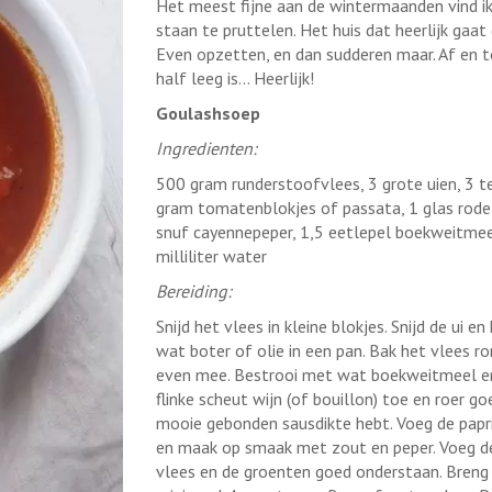
Het meest fijne aan de wintermaanden vind ik 
staan te pruttelen. Het huis dat heerlijk gaat
Even opzetten, en dan sudderen maar. Af en t
half leeg is... Heerlijk!
Goulashsoep
Ingredienten:
500 gram runderstoofvlees, 3 grote uien, 3 te
gram tomatenblokjes of passata, 1 glas rode w
snuf cayennepeper, 1,5 eetlepel boekweitmee
milliliter water
Bereiding:
Snijd het vlees in kleine blokjes. Snijd de ui en
wat boter of olie in een pan. Bak het vlees r
even mee. Bestrooi met wat boekweitmeel en
flinke scheut wijn (of bouillon) toe en roer g
mooie gebonden sausdikte hebt. Voeg de papr
en maak op smaak met zout en peper. Voeg d
vlees en de groenten goed onderstaan. Breng 