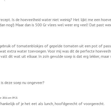
 recept. Is de hoeveelheid water niet weinig? Het lijkt me een hoev
an nog!) Maar dan is 500 Gr vlees wel weer erg veel! Dat past weer
gebruik of tomatenblokjes of gepelde tomaten uit een pot of passat
wat extra water toevoegen. Voor mij was dit de perfecte hoeveelhei
n valt dit wat uit elkaar. In zo'n gevulde soep is dat erg lekker, maa
 is deze soep nu ongeveer?
r 2016 om 09:21
hankelijk of je het eet als lunch, hoofdgerecht of voorgerecht.