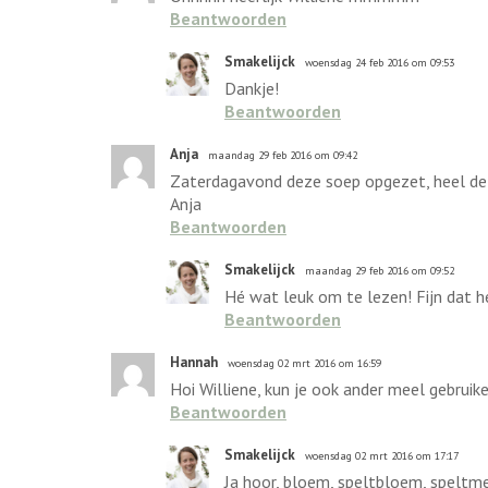
Beantwoorden
Smakelijck
woensdag 24 feb 2016 om 09:53
Dankje!
Beantwoorden
Anja
maandag 29 feb 2016 om 09:42
Zaterdagavond deze soep opgezet, heel de av
Anja
Beantwoorden
Smakelijck
maandag 29 feb 2016 om 09:52
Hé wat leuk om te lezen! Fijn dat he
Beantwoorden
Hannah
woensdag 02 mrt 2016 om 16:59
Hoi Williene, kun je ook ander meel gebruik
Beantwoorden
Smakelijck
woensdag 02 mrt 2016 om 17:17
Ja hoor, bloem, speltbloem, speltmeel