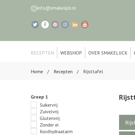
info@smakelijck.nl
RECEPTEN
WEBSHOP
OVER SMAKELIJCK
Home
Recepten
Rijsttafel
Rijst
Groep 1
Suikervrij
Zuivelvrij
Glutenvrij
Rijs
Zonder ei
Koolhydraatarm