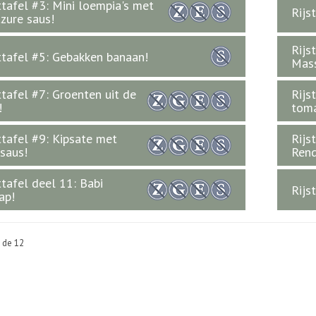
ttafel #3: Mini loempia's met
Rijs
zure saus!
Rijs
ttafel #5: Gebakken banaan!
Mass
ttafel #7: Groenten uit de
Rijs
!
tom
ttafel #9: Kipsate met
Rijs
saus!
Ren
ttafel deel 11: Babi
Rijs
ap!
n de 12