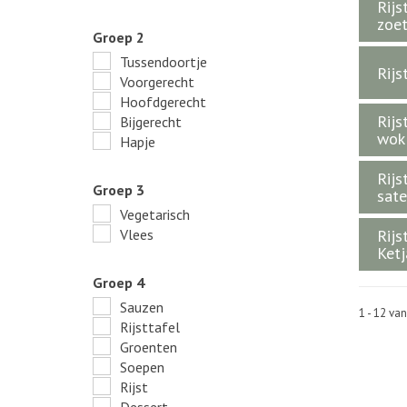
Rijs
zoet
Groep 2
Tussendoortje
Rijs
Voorgerecht
Hoofdgerecht
Rijs
Bijgerecht
wok
Hapje
Rijs
Groep 3
sate
Vegetarisch
Vlees
Rijs
Ketj
Groep 4
Sauzen
1 - 12 va
Rijsttafel
Groenten
Soepen
Rijst