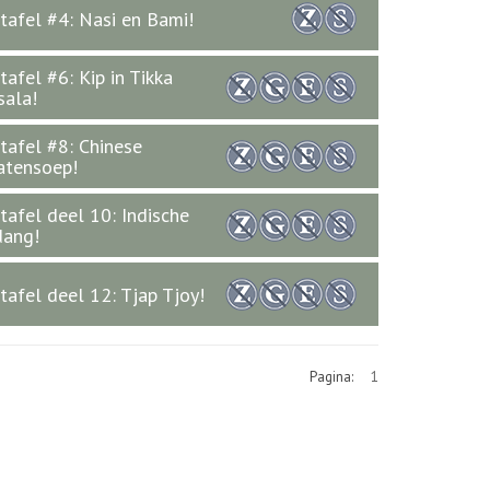
ttafel #4: Nasi en Bami!
ttafel #6: Kip in Tikka
ala!
ttafel #8: Chinese
atensoep!
ttafel deel 10: Indische
dang!
ttafel deel 12: Tjap Tjoy!
Pagina:
1