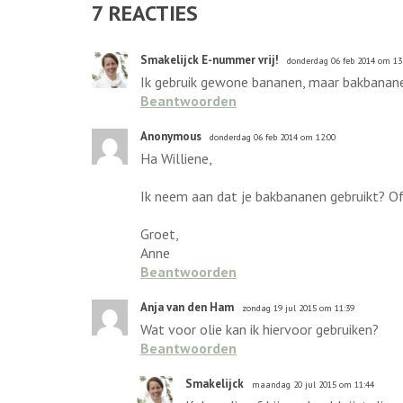
7
REACTIES
Smakelijck E-nummer vrij!
donderdag 06 feb 2014 om 13
Ik gebruik gewone bananen, maar bakbananen
Beantwoorden
Anonymous
donderdag 06 feb 2014 om 12:00
Ha Williene,
Ik neem aan dat je bakbananen gebruikt? O
Groet,
Anne
Beantwoorden
Anja van den Ham
zondag 19 jul 2015 om 11:39
Wat voor olie kan ik hiervoor gebruiken?
Beantwoorden
Smakelijck
maandag 20 jul 2015 om 11:44