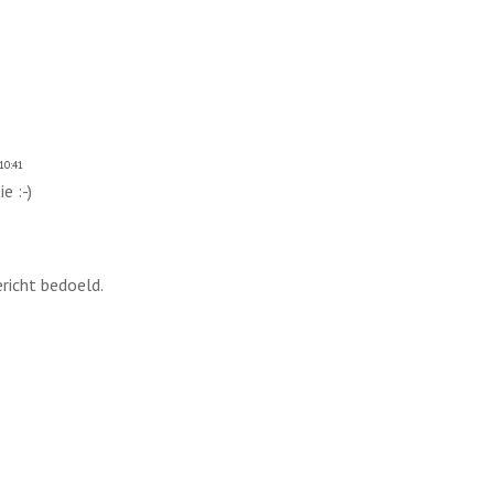
10:41
e :-)
ericht bedoeld.