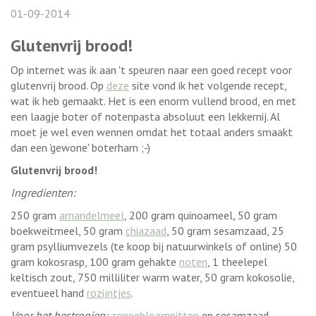
01-09-2014
Glutenvrij brood!
Op internet was ik aan 't speuren naar een goed recept voor
glutenvrij brood. Op
deze
site vond ik het volgende recept,
wat ik heb gemaakt. Het is een enorm vullend brood, en met
een laagje boter of notenpasta absoluut een lekkernij. Al
moet je wel even wennen omdat het totaal anders smaakt
dan een 'gewone' boterham ;-)
Glutenvrij brood!
Ingredienten:
250 gram
amandelmeel
, 200 gram quinoameel, 50 gram
boekweitmeel, 50 gram
chiazaad
, 50 gram sesamzaad, 25
gram psylliumvezels (te koop bij natuurwinkels of online) 50
gram kokosrasp, 100 gram gehakte
noten
, 1 theelepel
keltisch zout, 750 milliliter warm water, 50 gram kokosolie,
eventueel hand
rozijntjes
.
Voor het bestrooien:
zonnebloempitten
en sesamzaad.