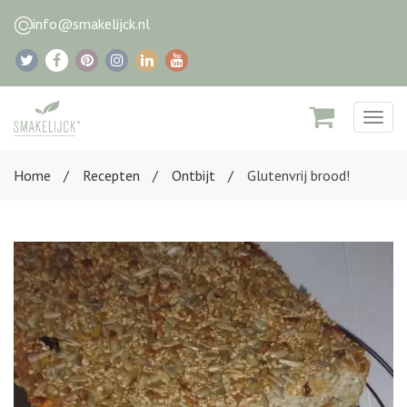
info@smakelijck.nl
Togg
navig
Home
Recepten
Ontbijt
Glutenvrij brood!