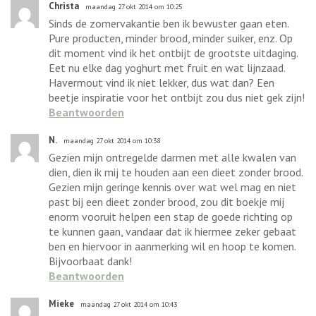
Christa
maandag 27 okt 2014 om 10:25
Sinds de zomervakantie ben ik bewuster gaan eten.
Pure producten, minder brood, minder suiker, enz. Op
dit moment vind ik het ontbijt de grootste uitdaging.
Eet nu elke dag yoghurt met fruit en wat lijnzaad.
Havermout vind ik niet lekker, dus wat dan? Een
beetje inspiratie voor het ontbijt zou dus niet gek zijn!
Beantwoorden
N.
maandag 27 okt 2014 om 10:38
Gezien mijn ontregelde darmen met alle kwalen van
dien, dien ik mij te houden aan een dieet zonder brood.
Gezien mijn geringe kennis over wat wel mag en niet
past bij een dieet zonder brood, zou dit boekje mij
enorm vooruit helpen een stap de goede richting op
te kunnen gaan, vandaar dat ik hiermee zeker gebaat
ben en hiervoor in aanmerking wil en hoop te komen.
Bijvoorbaat dank!
Beantwoorden
Mieke
maandag 27 okt 2014 om 10:43