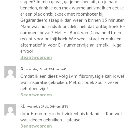
slapen? In mijn geval, ga je het bed uit, ga je naar
beneden, drink je een mok warme anijsmelk en eet je
er een plak ontbijtkoek met roomboter bij.
Gegarandeerd slaap ik dan weer in binnen 15 minuten.
Maar wat nu, sinds ik ontdekt heb dat ontbijtkoek E -
nummers bevat? Het E - Book van Diana heeft een
recept voor ontbijtkoek. Wie weet staat er ook een
alternatief in voor E - nummervrije anijsmelk... ik ga
ervoor!
Beantwoorden
G
woensdag 29 okt 2014 om 06:46
Omdat ik een dieet volg i.v.m. fibromyalgie kan ik wel
wat inspiratie gebruiken. Met dit boek zou ik zeker
geholpen zijn!
Beantwoorden
RÉ
woensdag 29 okt 2014 om 15:51
door E-nummer in het ziekenhuis beland..... Kan wel
wat ideeën gebruiken.....please...
Beantwoorden