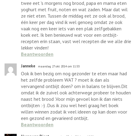
twee eet 's morgens nog brood, papa en mama eten
yoghurt met fruit, noten en wat zaden. Maar dat wil
ze niet eten. Tussen de middag eet ze ook al brood,
één keer per dag vind ik wel genoeg omdat ze ook
vaak nog een keer iets van een plak zelfgebakken
koek eet. Ik ben benieuwd wat voor een ontbijt-
recepten erin staan, vast wel recepten die we alle drie
lekker vinden!
Beantwoorden
Janneke
maandag 27 okt 2014 om 11:53
Ook ik ben bezig om nog gezonder te eten maar had
het zelfde probleem WAT ? moet ik dan als
vervangend ontbijt doen? om in balans te blijven.Dit
omdat ik de zuivel ook achterwege probeer te houden
naast het brood .Voor mijn gevoel kon ik dan niets
ontbijten :-) .Dus ik zou wel heel graag het boek
willen winnen zodat ik veel ideeen op kan doen voor
een gezond en gevarieerd ontbijt.
Beantwoorden