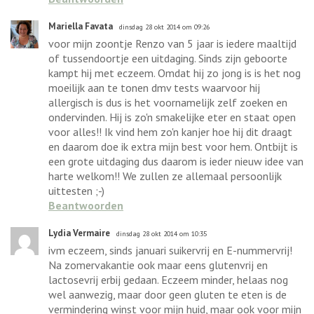
Mariella Favata
dinsdag 28 okt 2014 om 09:26
voor mijn zoontje Renzo van 5 jaar is iedere maaltijd
of tussendoortje een uitdaging. Sinds zijn geboorte
kampt hij met eczeem. Omdat hij zo jong is is het nog
moeilijk aan te tonen dmv tests waarvoor hij
allergisch is dus is het voornamelijk zelf zoeken en
ondervinden. Hij is zo'n smakelijke eter en staat open
voor alles!! Ik vind hem zo'n kanjer hoe hij dit draagt
en daarom doe ik extra mijn best voor hem. Ontbijt is
een grote uitdaging dus daarom is ieder nieuw idee van
harte welkom!! We zullen ze allemaal persoonlijk
uittesten ;-)
Beantwoorden
Lydia Vermaire
dinsdag 28 okt 2014 om 10:35
ivm eczeem, sinds januari suikervrij en E-nummervrij!
Na zomervakantie ook maar eens glutenvrij en
lactosevrij erbij gedaan. Eczeem minder, helaas nog
wel aanwezig, maar door geen gluten te eten is de
vermindering winst voor mijn huid, maar ook voor mijn