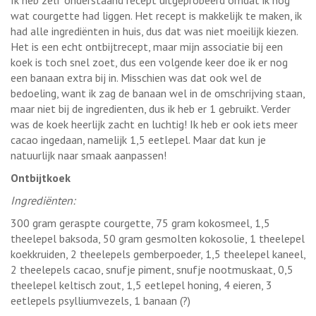
wat courgette had liggen. Het recept is makkelijk te maken, ik
had alle ingrediënten in huis, dus dat was niet moeilijk kiezen.
Het is een echt ontbijtrecept, maar mijn associatie bij een
koek is toch snel zoet, dus een volgende keer doe ik er nog
een banaan extra bij in. Misschien was dat ook wel de
bedoeling, want ik zag de banaan wel in de omschrijving staan,
maar niet bij de ingredienten, dus ik heb er 1 gebruikt. Verder
was de koek heerlijk zacht en luchtig! Ik heb er ook iets meer
cacao ingedaan, namelijk 1,5 eetlepel. Maar dat kun je
natuurlijk naar smaak aanpassen!
Ontbijtkoek
Ingrediënten:
300 gram geraspte courgette, 75 gram kokosmeel, 1,5
theelepel baksoda, 50 gram gesmolten kokosolie, 1 theelepel
koekkruiden, 2 theelepels gemberpoeder, 1,5 theelepel kaneel,
2 theelepels cacao, snufje piment, snufje nootmuskaat, 0,5
theelepel keltisch zout, 1,5 eetlepel honing, 4 eieren, 3
eetlepels psylliumvezels, 1 banaan (?)