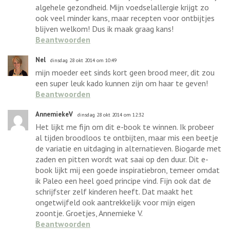
algehele gezondheid. Mijn voedselallergie krijgt zo
ook veel minder kans, maar recepten voor ontbijtjes
blijven welkom! Dus ik maak graag kans!
Beantwoorden
Nel
dinsdag 28 okt 2014 om 10:49
mijn moeder eet sinds kort geen brood meer, dit zou
een super leuk kado kunnen zijn om haar te geven!
Beantwoorden
AnnemiekeV
dinsdag 28 okt 2014 om 12:32
Het lijkt me fijn om dit e-book te winnen. Ik probeer
al tijden broodloos te ontbijten, maar mis een beetje
de variatie en uitdaging in alternatieven. Biogarde met
zaden en pitten wordt wat saai op den duur. Dit e-
book lijkt mij een goede inspiratiebron, temeer omdat
ik Paleo een heel goed principe vind. Fijn ook dat de
schrijfster zelf kinderen heeft. Dat maakt het
ongetwijfeld ook aantrekkelijk voor mijn eigen
zoontje. Groetjes, Annemieke V.
Beantwoorden