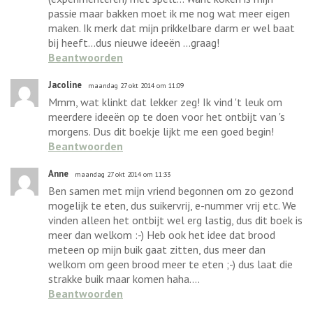
passie maar bakken moet ik me nog wat meer eigen
maken. Ik merk dat mijn prikkelbare darm er wel baat
bij heeft...dus nieuwe ideeën ...graag!
Beantwoorden
Jacoline
maandag 27 okt 2014 om 11:09
Mmm, wat klinkt dat lekker zeg! Ik vind 't leuk om
meerdere ideeën op te doen voor het ontbijt van 's
morgens. Dus dit boekje lijkt me een goed begin!
Beantwoorden
Anne
maandag 27 okt 2014 om 11:33
Ben samen met mijn vriend begonnen om zo gezond
mogelijk te eten, dus suikervrij, e-nummer vrij etc. We
vinden alleen het ontbijt wel erg lastig, dus dit boek is
meer dan welkom :-) Heb ook het idee dat brood
meteen op mijn buik gaat zitten, dus meer dan
welkom om geen brood meer te eten ;-) dus laat die
strakke buik maar komen haha....
Beantwoorden