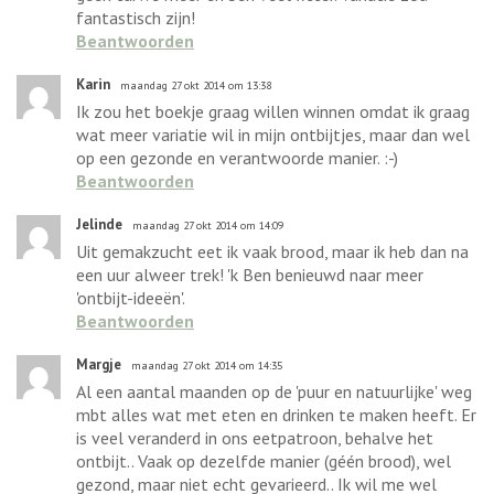
fantastisch zijn!
Beantwoorden
Karin
maandag 27 okt 2014 om 13:38
Ik zou het boekje graag willen winnen omdat ik graag
wat meer variatie wil in mijn ontbijtjes, maar dan wel
op een gezonde en verantwoorde manier. :-)
Beantwoorden
Jelinde
maandag 27 okt 2014 om 14:09
Uit gemakzucht eet ik vaak brood, maar ik heb dan na
een uur alweer trek! 'k Ben benieuwd naar meer
'ontbijt-ideeën'.
Beantwoorden
Margje
maandag 27 okt 2014 om 14:35
Al een aantal maanden op de 'puur en natuurlijke' weg
mbt alles wat met eten en drinken te maken heeft. Er
is veel veranderd in ons eetpatroon, behalve het
ontbijt.. Vaak op dezelfde manier (géén brood), wel
gezond, maar niet echt gevarieerd.. Ik wil me wel