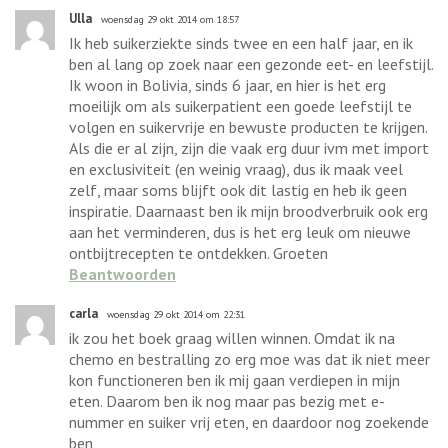
Ulla
woensdag 29 okt 2014 om 18:57
Ik heb suikerziekte sinds twee en een half jaar, en ik
ben al lang op zoek naar een gezonde eet- en leefstijl.
Ik woon in Bolivia, sinds 6 jaar, en hier is het erg
moeilijk om als suikerpatient een goede leefstijl te
volgen en suikervrije en bewuste producten te krijgen.
Als die er al zijn, zijn die vaak erg duur ivm met import
en exclusiviteit (en weinig vraag), dus ik maak veel
zelf, maar soms blijft ook dit lastig en heb ik geen
inspiratie. Daarnaast ben ik mijn broodverbruik ook erg
aan het verminderen, dus is het erg leuk om nieuwe
ontbijtrecepten te ontdekken. Groeten
Beantwoorden
carla
woensdag 29 okt 2014 om 22:31
ik zou het boek graag willen winnen. Omdat ik na
chemo en bestralling zo erg moe was dat ik niet meer
kon functioneren ben ik mij gaan verdiepen in mijn
eten. Daarom ben ik nog maar pas bezig met e-
nummer en suiker vrij eten, en daardoor nog zoekende
ben,