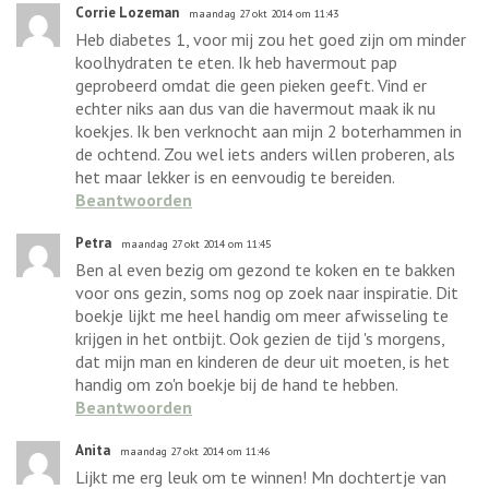
Corrie Lozeman
maandag 27 okt 2014 om 11:43
Heb diabetes 1, voor mij zou het goed zijn om minder
koolhydraten te eten. Ik heb havermout pap
geprobeerd omdat die geen pieken geeft. Vind er
echter niks aan dus van die havermout maak ik nu
koekjes. Ik ben verknocht aan mijn 2 boterhammen in
de ochtend. Zou wel iets anders willen proberen, als
het maar lekker is en eenvoudig te bereiden.
Beantwoorden
Petra
maandag 27 okt 2014 om 11:45
Ben al even bezig om gezond te koken en te bakken
voor ons gezin, soms nog op zoek naar inspiratie. Dit
boekje lijkt me heel handig om meer afwisseling te
krijgen in het ontbijt. Ook gezien de tijd 's morgens,
dat mijn man en kinderen de deur uit moeten, is het
handig om zo'n boekje bij de hand te hebben.
Beantwoorden
Anita
maandag 27 okt 2014 om 11:46
Lijkt me erg leuk om te winnen! Mn dochtertje van