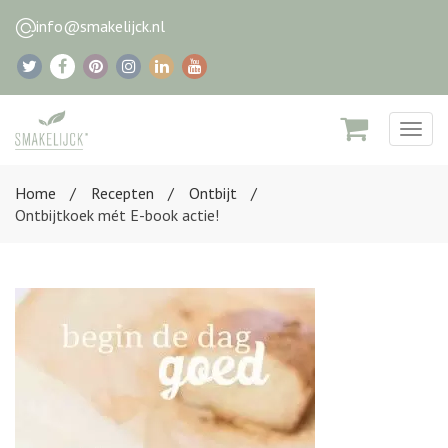
info@smakelijck.nl
Togg
navig
Home
Recepten
Ontbijt
Ontbijtkoek mét E-book actie!