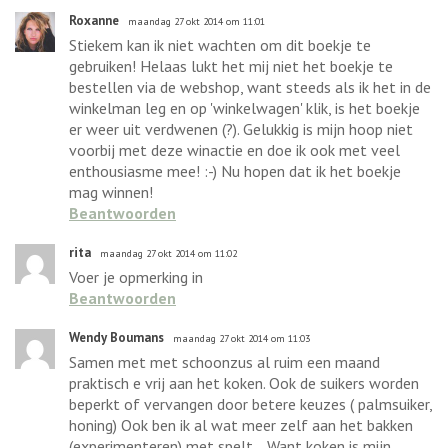
Roxanne
maandag 27 okt 2014 om 11:01
Stiekem kan ik niet wachten om dit boekje te
gebruiken! Helaas lukt het mij niet het boekje te
bestellen via de webshop, want steeds als ik het in de
winkelman leg en op 'winkelwagen' klik, is het boekje
er weer uit verdwenen (?). Gelukkig is mijn hoop niet
voorbij met deze winactie en doe ik ook met veel
enthousiasme mee! :-) Nu hopen dat ik het boekje
mag winnen!
Beantwoorden
rita
maandag 27 okt 2014 om 11:02
Voer je opmerking in
Beantwoorden
Wendy Boumans
maandag 27 okt 2014 om 11:03
Samen met met schoonzus al ruim een maand
praktisch e vrij aan het koken. Ook de suikers worden
beperkt of vervangen door betere keuzes ( palmsuiker,
honing) Ook ben ik al wat meer zelf aan het bakken
(experimenteren) met spelt... Want koken is mijn