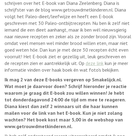
schrijven over het E-book van Diana Zeelenberg. Diana is
schrijfster van de blog www.getrouwdmetkinderen.nl. Diana
volgt het Paleo-dieet/leefwijze en heeft een E-book
geschreven met 30 Paleo-ontbijtrecepten. Nu ben ik zelf niet
iemand die een dieet aanhangt, maar ik ben wél nieuwsgierig
naar nieuwe recepten en zeker als ze zonder brood zijn. Vooral
omdat veel mensen wel minder brood willen eten, maar niet
goed weten hóe. Dan kun je met deze 30 recepten écht even
voorruit! Het E-book ziet er gezellig uit, leuk geschreven en
de recepten zien er aantrekkelijk uit. Op
deze link
kun je meer
informatie vinden over haak boek én wat foto's bekijken.
Ik mag 2 van deze E-books vergeven op Smakelijck.nl.
Wat moet je daarvoor doen? Schrijf hieronder je reactie
waarom je graag dit E-book zou willen winnen! Je hebt
tot donderdagavond 24:00 de tijd om mee te reageren.
Diana kiest dan zelf 2 winnaars uit die haar kunnen
mailen voor de link van het E-book. Kun je niet zolang
wachten? Het boek kost maar 5,00 in de webshop van
www.getrouwdmetkinderen.nl.
Ik heb zelf onderstaand recept uitgeprobeerd omdat ik nog