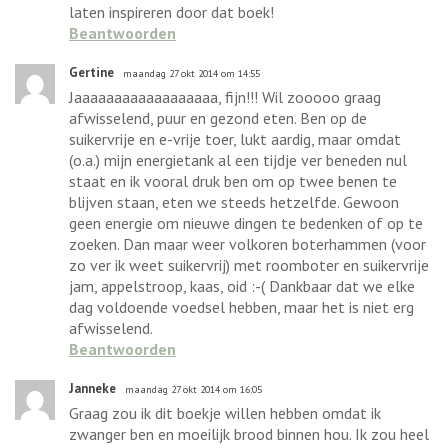
laten inspireren door dat boek!
Beantwoorden
Gertine
maandag 27 okt 2014 om 14:55
Jaaaaaaaaaaaaaaaaaa, fijn!!! Wil zooooo graag
afwisselend, puur en gezond eten. Ben op de
suikervrije en e-vrije toer, lukt aardig, maar omdat
(o.a.) mijn energietank al een tijdje ver beneden nul
staat en ik vooral druk ben om op twee benen te
blijven staan, eten we steeds hetzelfde. Gewoon
geen energie om nieuwe dingen te bedenken of op te
zoeken. Dan maar weer volkoren boterhammen (voor
zo ver ik weet suikervrij) met roomboter en suikervrije
jam, appelstroop, kaas, oid :-( Dankbaar dat we elke
dag voldoende voedsel hebben, maar het is niet erg
afwisselend.
Beantwoorden
Janneke
maandag 27 okt 2014 om 16:05
Graag zou ik dit boekje willen hebben omdat ik
zwanger ben en moeilijk brood binnen hou. Ik zou heel