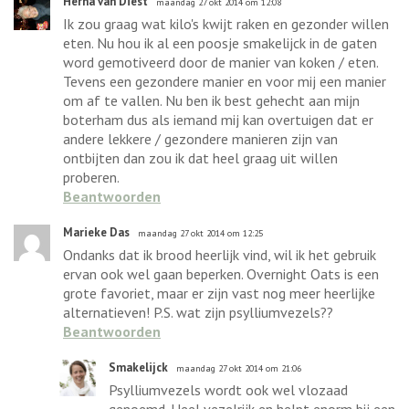
Herna van Diest
maandag 27 okt 2014 om 12:08
Ik zou graag wat kilo's kwijt raken en gezonder willen
eten. Nu hou ik al een poosje smakelijck in de gaten
word gemotiveerd door de manier van koken / eten.
Tevens een gezondere manier en voor mij een manier
om af te vallen. Nu ben ik best gehecht aan mijn
boterham dus als iemand mij kan overtuigen dat er
andere lekkere / gezondere manieren zijn van
ontbijten dan zou ik dat heel graag uit willen
proberen.
Beantwoorden
Marieke Das
maandag 27 okt 2014 om 12:25
Ondanks dat ik brood heerlijk vind, wil ik het gebruik
ervan ook wel gaan beperken. Overnight Oats is een
grote favoriet, maar er zijn vast nog meer heerlijke
alternatieven! P.S. wat zijn psylliumvezels??
Beantwoorden
Smakelijck
maandag 27 okt 2014 om 21:06
Psylliumvezels wordt ook wel vlozaad
genoemd. Heel vezelrijk en helpt enorm bij een