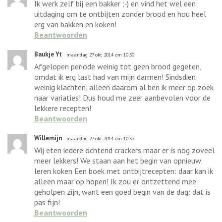
Ik werk zelf bij een bakker ;-) en vind het wel een
uitdaging om te ontbijten zonder brood en hou heel
erg van bakken en koken!
Beantwoorden
Baukje Yt
maandag 27 okt 2014 om 10:50
Afgelopen periode weinig tot geen brood gegeten,
omdat ik erg last had van mijn darmen! Sindsdien
weinig klachten, alleen daarom al ben ik meer op zoek
naar variaties! Dus houd me zeer aanbevolen voor de
lekkere recepten!
Beantwoorden
Willemijn
maandag 27 okt 2014 om 10:52
Wij eten iedere ochtend crackers maar er is nog zoveel
meer lekkers! We staan aan het begin van opnieuw
leren koken Een boek met ontbijtrecepten: daar kan ik
alleen maar op hopen! Ik zou er ontzettend mee
geholpen zijn, want een goed begin van de dag: dat is
pas fijn!
Beantwoorden