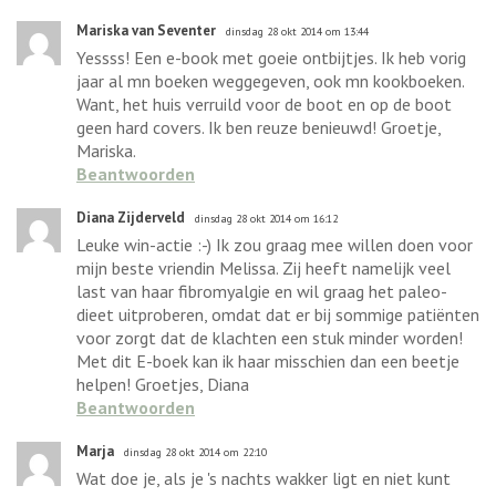
Mariska van Seventer
dinsdag 28 okt 2014 om 13:44
Yessss! Een e-book met goeie ontbijtjes. Ik heb vorig
jaar al mn boeken weggegeven, ook mn kookboeken.
Want, het huis verruild voor de boot en op de boot
geen hard covers. Ik ben reuze benieuwd! Groetje,
Mariska.
Beantwoorden
Diana Zijderveld
dinsdag 28 okt 2014 om 16:12
Leuke win-actie :-) Ik zou graag mee willen doen voor
mijn beste vriendin Melissa. Zij heeft namelijk veel
last van haar fibromyalgie en wil graag het paleo-
dieet uitproberen, omdat dat er bij sommige patiënten
voor zorgt dat de klachten een stuk minder worden!
Met dit E-boek kan ik haar misschien dan een beetje
helpen! Groetjes, Diana
Beantwoorden
Marja
dinsdag 28 okt 2014 om 22:10
Wat doe je, als je 's nachts wakker ligt en niet kunt