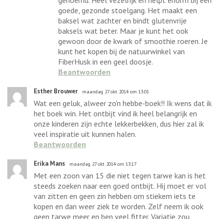
goede, gezonde stoelgang. Het maakt een
baksel wat zachter en bindt glutenvrije
baksels wat beter. Maar je kunt het ook
gewoon door de kwark of smoothie roeren. Je
kunt het kopen bij de natuurwinkel van
FiberHusk in een geel doosje.
Beantwoorden
Esther Brouwer
maandag 27 okt 2014 om 13:01
Wat een geluk, alweer zo'n hebbe-boek!! Ik wens dat ik
het boek win. Het ontbijt vind ik heel belangrijk en
onze kinderen zijn echte lekkerbekken, dus hier zal ik
veel inspiratie uit kunnen halen.
Beantwoorden
Erika Mans
maandag 27 okt 2014 om 13:17
Met een zoon van 15 die niet tegen tarwe kan is het
steeds zoeken naar een goed ontbijt. Hij moet er vol
van zitten en geen zin hebben om stiekem iets te
kopen en dan weer ziek te worden. Zelf neem ik ook
geen tarwe meer en ben veel fitter. Variatie zou