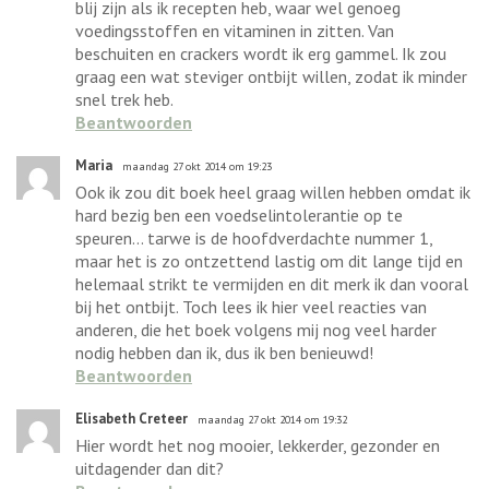
blij zijn als ik recepten heb, waar wel genoeg
voedingsstoffen en vitaminen in zitten. Van
beschuiten en crackers wordt ik erg gammel. Ik zou
graag een wat steviger ontbijt willen, zodat ik minder
snel trek heb.
Beantwoorden
Maria
maandag 27 okt 2014 om 19:23
Ook ik zou dit boek heel graag willen hebben omdat ik
hard bezig ben een voedselintolerantie op te
speuren... tarwe is de hoofdverdachte nummer 1,
maar het is zo ontzettend lastig om dit lange tijd en
helemaal strikt te vermijden en dit merk ik dan vooral
bij het ontbijt. Toch lees ik hier veel reacties van
anderen, die het boek volgens mij nog veel harder
nodig hebben dan ik, dus ik ben benieuwd!
Beantwoorden
Elisabeth Creteer
maandag 27 okt 2014 om 19:32
Hier wordt het nog mooier, lekkerder, gezonder en
uitdagender dan dit?