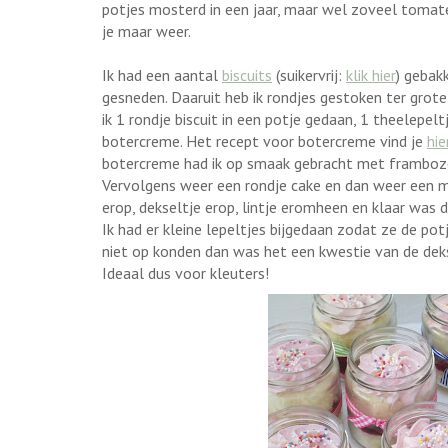
potjes mosterd in een jaar, maar wel zoveel tomatenp
je maar weer.
Ik had een aantal
biscuits
(suikervrij:
klik hier
) gebak
gesneden. Daaruit heb ik rondjes gestoken ter grot
ik 1 rondje biscuit in een potje gedaan, 1 theelepe
botercreme. Het recept voor botercreme vind je
hie
botercreme had ik op smaak gebracht met frambozen
Vervolgens weer een rondje cake en dan weer een m
erop, dekseltje erop, lintje eromheen en klaar was d
Ik had er kleine lepeltjes bijgedaan zodat ze de pot
niet op konden dan was het een kwestie van de dekse
Ideaal dus voor kleuters!