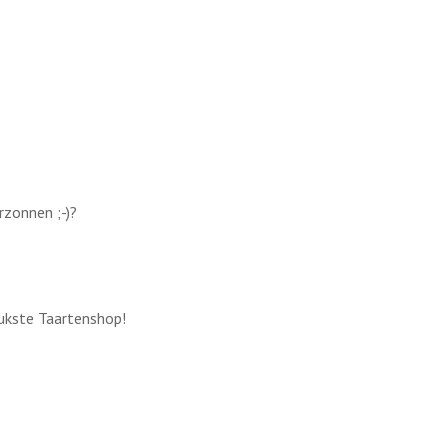
rzonnen ;-)?
eukste Taartenshop!