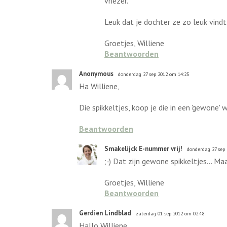
vriezer.
Leuk dat je dochter ze zo leuk vindt 
Groetjes, Williene
Beantwoorden
Anonymous
donderdag 27 sep 2012 om 14:25
Ha Williene,
Die spikkeltjes, koop je die in een 'gewone' 
Beantwoorden
Smakelijck E-nummer vrij!
donderdag 27 sep
;-) Dat zijn gewone spikkeltjes... M
Groetjes, Williene
Beantwoorden
Gerdien Lindblad
zaterdag 01 sep 2012 om 02:48
Hallo Williene,