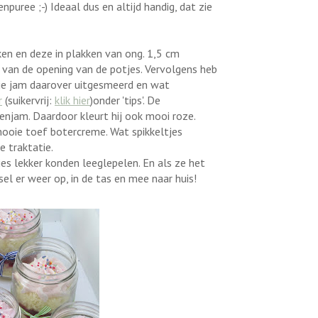
uree ;-) Ideaal dus en altijd handig, dat zie
ken en deze in plakken van ong. 1,5 cm
e van de opening van de potjes. Vervolgens heb
ltje jam daarover uitgesmeerd en wat
r
(suikervrij:
klik hier
)onder 'tips'. De
jam. Daardoor kleurt hij ook mooi roze.
ooie toef botercreme. Wat spikkeltjes
e traktatie.
jes lekker konden leeglepelen. En als ze het
l er weer op, in de tas en mee naar huis!