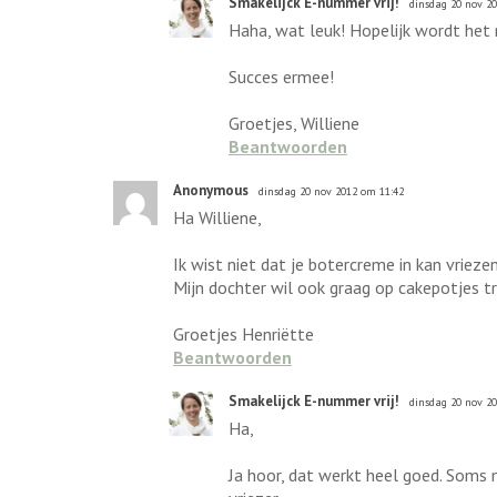
Smakelijck E-nummer vrij!
dinsdag 20 nov 2
Haha, wat leuk! Hopelijk wordt het n
Succes ermee!
Groetjes, Williene
Beantwoorden
Anonymous
dinsdag 20 nov 2012 om 11:42
Ha Williene,
Ik wist niet dat je botercreme in kan vrieze
Mijn dochter wil ook graag op cakepotjes tr
Groetjes Henriëtte
Beantwoorden
Smakelijck E-nummer vrij!
dinsdag 20 nov 2
Ha,
Ja hoor, dat werkt heel goed. Soms m