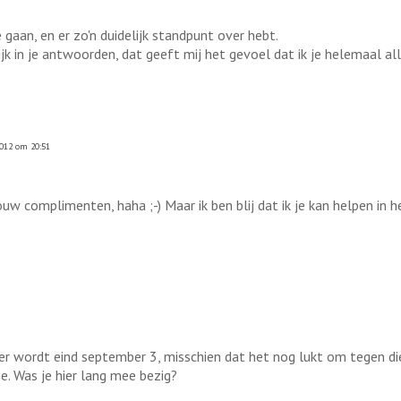
gaan, en er zo'n duidelijk standpunt over hebt.
ijk in je antwoorden, dat geeft mij het gevoel dat ik je helemaal al
2012 om 20:51
ouw complimenten, haha ;-) Maar ik ben blij dat ik je kan helpen in
er wordt eind september 3, misschien dat het nog lukt om tegen die t
je. Was je hier lang mee bezig?