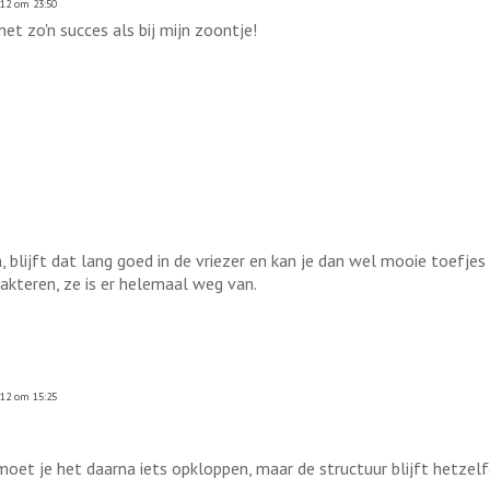
012 om 23:50
et zo'n succes als bij mijn zoontje!
n, blijft dat lang goed in de vriezer en kan je dan wel mooie toefjes
akteren, ze is er helemaal weg van.
012 om 15:25
oet je het daarna iets opkloppen, maar de structuur blijft hetzelf