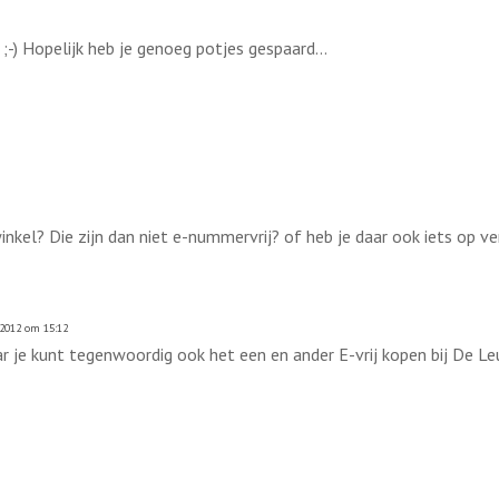
;-) Hopelijk heb je genoeg potjes gespaard...
winkel? Die zijn dan niet e-nummervrij? of heb je daar ook iets op ve
 2012 om 15:12
aar je kunt tegenwoordig ook het een en ander E-vrij kopen bij De L