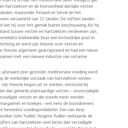
n hartziekten en de hoeveelheid dierlijke vetten
landen, waaronder Finland en Servië (in het
vens verzameld van 22 landen. De vijftien landen
liet hij voor het gemak buiten beschouwing. Als hij
and tussen vetten en hartziekten verdwenen zijn,
middels blekleedde Keys een invloedrijke post in
ichting en werd zijn theorie over vetten en
 de theorie algemeen geaccepteerd en had een nieuw
, samen met een nieuwe industrie van vetarme
, uiteraard zeer gezonde, mediterrane voeding werd
op de werkelijke oorzaak van hartziekten wezen,
 zijn theorie begon uit te werken, ontstond bij
en dat geharde plantaardige vetten – onverzadigde
 verzadigde vetten en die steeds meer werden
margarines en koekjes - wel eens de boosdoeners
met bewerkte voedingsmiddelen. Een van Keys’
rzoeker John Yudkin. Volgens Yudkin verklaarde de
cijfers van hartziekten veel beter dan verzadigde