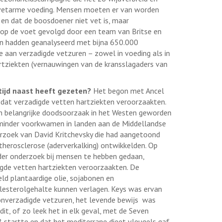
 vetarme voeding. Mensen moeten er van worden
en dat de boosdoener niet vet is, maar
 op de voet gevolgd door een team van Britse en
n hadden geanalyseerd met bijna 650.000
e aan verzadigde vetzuren – zowel in voeding als in
rtziekten (vernauwingen van de kransslagaders van
 tijd naast heeft gezeten?
Het begon met Ancel
’ dat verzadigde vetten hartziekten veroorzaakten.
en belangrijke doodsoorzaak in het Westen geworden
minder voorkwamen in landen aan de Middellandse
erzoek van David Kritchevsky die had aangetoond
atherosclerose (aderverkalking) ontwikkelden. Op
ader onderzoek bij mensen te hebben gedaan,
igde vetten hartziekten veroorzaakten. De
ld plantaardige olie, sojabonen en
esterolgehalte kunnen verlagen. Keys was ervan
n onverzadigde vetzuren, het levende bewijs was
dit, of zo leek het in elk geval, met de Seven
8 startte en dat het mediterrane dieet vleugels gaf.