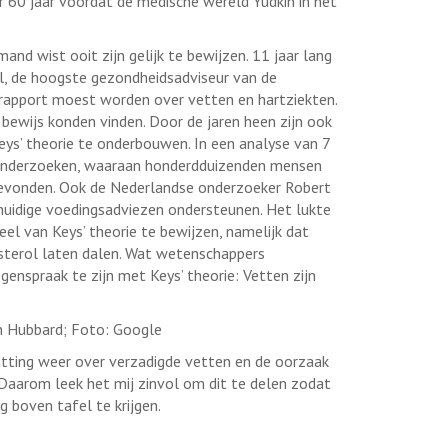
 60 jaar voordat de medische wereld Yudkin in het
and wist ooit zijn gelijk te bewijzen. 11 jaar lang
, de hoogste gezondheidsadviseur van de
 rapport moest worden over vetten en hartziekten.
bewijs konden vinden. Door de jaren heen zijn ook
eys’ theorie te onderbouwen. In een analyse van 7
 onderzoeken, waaraan honderdduizenden mensen
evonden. Ook de Nederlandse onderzoeker Robert
huidige voedingsadviezen ondersteunen. Het lukte
l van Keys’ theorie te bewijzen, namelijk dat
sterol laten dalen. Wat wetenschappers
genspraak te zijn met Keys’ theorie: Vetten zijn
n Hubbard; Foto: Google
atting weer over verzadigde vetten en de oorzaak
 Daarom leek het mij zinvol om dit te delen zodat
 boven tafel te krijgen.