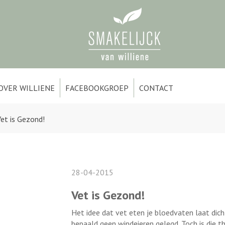
OVER WILLIENE
FACEBOOKGROEP
CONTACT
et is Gezond!
28-04-2015
Vet is Gezond!
Het idee dat vet eten je bloedvaten laat dic
bepaald geen windeieren gelegd. Toch is die t