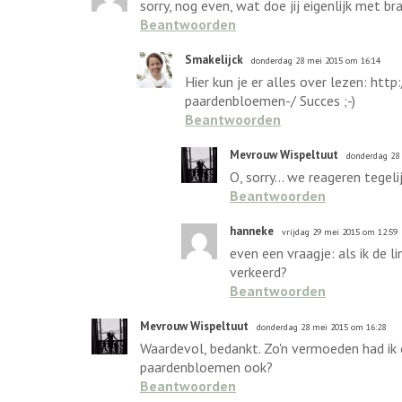
sorry, nog even, wat doe jij eigenlijk met 
Beantwoorden
Smakelijck
donderdag 28 mei 2015 om 16:14
Hier kun je er alles over lezen: h
paardenbloemen-/ Succes ;-)
Beantwoorden
Mevrouw Wispeltuut
donderdag 28
O, sorry... we reageren tegelij
Beantwoorden
hanneke
vrijdag 29 mei 2015 om 12:59
even een vraagje: als ik de li
verkeerd?
Beantwoorden
Mevrouw Wispeltuut
donderdag 28 mei 2015 om 16:28
Waardevol, bedankt. Zo'n vermoeden had ik 
paardenbloemen ook?
Beantwoorden