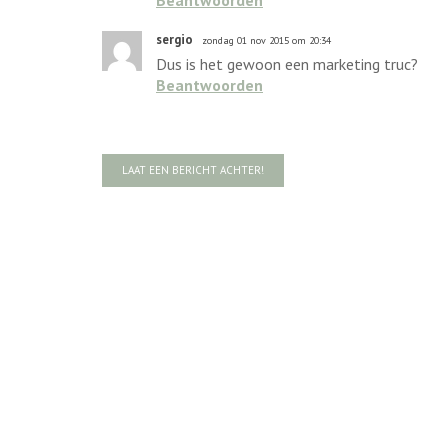
Beantwoorden
sergio
zondag 01 nov 2015 om 20:34
Dus is het gewoon een marketing truc?
Beantwoorden
LAAT EEN BERICHT ACHTER!