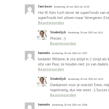
fam boon
donderdag 28 mei 2015 om 10:28
Hoi W, Kies toch liever de superfoods van 
superfoods het alleen maar Verergeren..Eten 
Beantwoorden
Smakelijck
donderdag 28 mei 2015 om 16:11
Precies ;-)
Beantwoorden
hanneke
donderdag 28 mei 2015 om 13:07
bedankt Williene, ik sta altijd in 2 strijd 
site van Puur, ze houden niet zo van dadels
Beantwoorden
Smakelijck
donderdag 28 mei 2015 om 16:13
Dankjewel voor je reactie! Enne, mij
regelmatig, dus wie weet ;-) Succes i
Beantwoorden
hanneke
donderdag 28 mei 2015 om 13:08