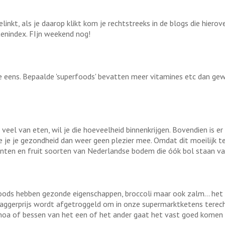
linkt, als je daarop klikt kom je rechtstreeks in de blogs die hiero
tenindex. FIjn weekend nog!
je eens. Bepaalde 'superfoods' bevatten meer vitamines etc dan gew
veel van eten, wil je die hoeveelheid binnenkrijgen. Bovendien is er
oe je je gezondheid dan weer geen plezier mee. Omdat dit moeilijk te 
nten en fruit soorten van Nederlandse bodem die óók bol staan va
foods hebben gezonde eigenschappen, broccoli maar ook zalm... het 
baggerprijs wordt afgetroggeld om in onze supermarktketens terec
inoa of bessen van het een of het ander gaat het vast goed komen