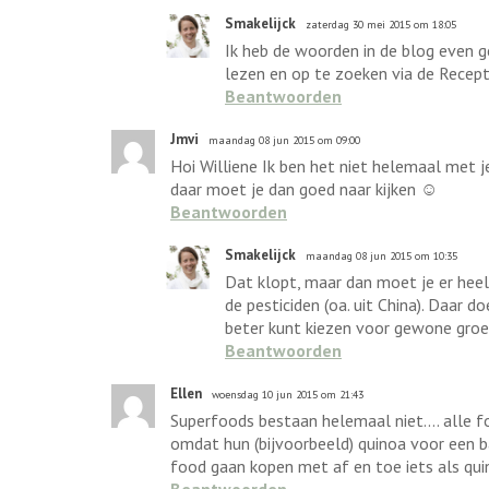
Smakelijck
zaterdag 30 mei 2015 om 18:05
Ik heb de woorden in de blog even ge
lezen en op te zoeken via de Recep
Beantwoorden
Jmvi
maandag 08 jun 2015 om 09:00
Hoi Williene Ik ben het niet helemaal met 
daar moet je dan goed naar kijken ☺
Beantwoorden
Smakelijck
maandag 08 jun 2015 om 10:35
Dat klopt, maar dan moet je er heel 
de pesticiden (oa. uit China). Daar d
beter kunt kiezen voor gewone groe
Beantwoorden
Ellen
woensdag 10 jun 2015 om 21:43
Superfoods bestaan helemaal niet.... alle 
omdat hun (bijvoorbeeld) quinoa voor een 
food gaan kopen met af en toe iets als qu