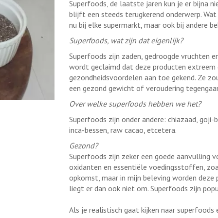
Superfoods, de laatste jaren kun je er bijna n
blijft een steeds terugkerend onderwerp. Wat e
nu bij elke supermarkt, maar ook bij andere be
Superfoods, wat zijn dat eigenlijk?
Superfoods zijn zaden, gedroogde vruchten en d
wordt geclaimd dat deze producten extreem g
gezondheidsvoordelen aan toe gekend. Ze zou
een gezond gewicht of veroudering tegengaa
Over welke superfoods hebben we het?
Superfoods zijn onder andere: chiazaad, goji-
inca-bessen, raw cacao, etcetera.
Gezond?
Superfoods zijn zeker een goede aanvulling v
oxidanten en essentiële voedingsstoffen, zoal
opkomst, maar in mijn beleving worden deze p
liegt er dan ook niet om. Superfoods zijn popu
Als je realistisch gaat kijken naar superfood