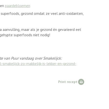
en
paardebloemen
k superfoods, gezond omdat ze veel anti-oxidanten,
aanvulling, maar als je gezond én gevarieerd eet
 gehypte superfoods niet nodig!
ite van Puur vandaag over Smakelijck:
smakelijck-zo-makkelijk-is-lekker-en-gezond-
Print recept