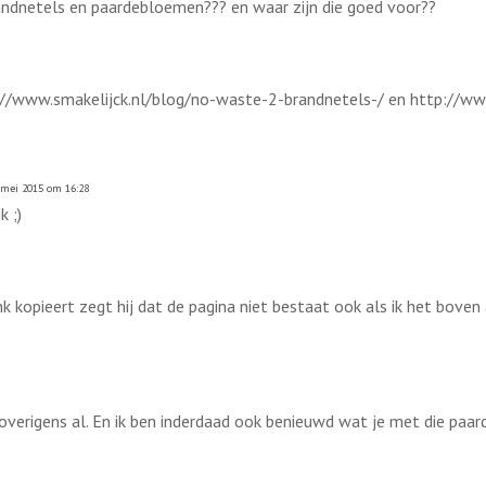
brandnetels en paardebloemen??? en waar zijn die goed voor??
ttp://www.smakelijck.nl/blog/no-waste-2-brandnetels-/ en http://w
 mei 2015 om 16:28
k ;)
nk kopieert zegt hij dat de pagina niet bestaat ook als ik het boven a
overigens al. En ik ben inderdaad ook benieuwd wat je met die paar