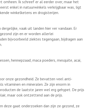
iet omheen. Ik schreef er al eerder over, maar het
erst enkel in natuurwinkels verkrijgbaar was, ligt
kende winkelketens en drogisterijen.
ergelijke, vaak uit landen hier ver vandaan. Er
ezond zijn en er worden allerlei
den bijvoorbeeld ziektes tegengaan, bijdragen aan
n.
bessen, hennepzaad, maca poeders, mesquite, acai,
oor onze gezondheid. Ze bevatten veel anti-
s vitaminen en mineralen. Ze zijn enorm in
roducten de laatste jaren wel erg gehypet. De prijs
lair, maar ook ontzettend aan de prijs.
s en deze gaat onderzoeken dan zijn ze gezond, ze